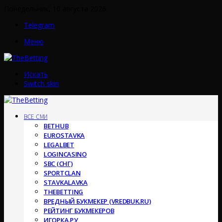
Понедельник, 10 августа 2026
Telegram
Меню
Искать
Switch skin
ВСЕ СМИ
BETHUB
EUROSTAVKA
LEGALBET
LOGINCASINO
SBC (СНГ)
SPORTCLAN
STAVKALAVKA
THEBETTING
ВРЕДНЫЙ БУКМЕКЕР (VREDBUK.RU)
РЕЙТИНГ БУКМЕКЕРОВ
ИГОРКА.РУ