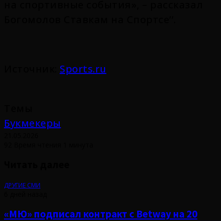
на спортивные события», – рассказал
Богомолов Ставкам на Спортсе’’.
Источник:
Sports.ru
Темы
Букмекеры
21.05.2026
92
Время чтения 1 минута
Читать далее
ДРУГИЕ СМИ
6 дней назад
«МЮ» подписал контракт с Betway на 20