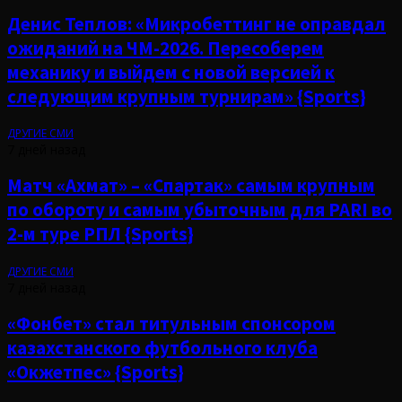
Денис Теплов: «Микробеттинг не оправдал
ожиданий на ЧМ-2026. Пересоберем
механику и выйдем с новой версией к
следующим крупным турнирам» {Sports}
ДРУГИЕ СМИ
7 дней назад
Матч «Ахмат» – «Спартак» самым крупным
по обороту и самым убыточным для PARI во
2-м туре РПЛ {Sports}
ДРУГИЕ СМИ
7 дней назад
«Фонбет» стал титульным спонсором
казахстанского футбольного клуба
«Окжетпес» {Sports}