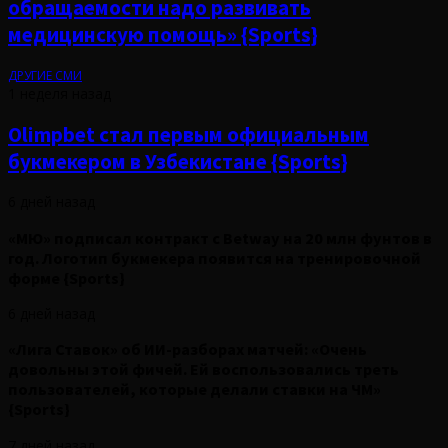
обращаемости надо развивать
медицинскую помощь» {Sports}
ДРУГИЕ СМИ
1 неделя назад
Olimpbet стал первым официальным
букмекером в Узбекистане {Sports}
6 дней назад
«МЮ» подписал контракт с Betway на 20 млн фунтов в
год. Логотип букмекера появится на тренировочной
форме {Sports}
6 дней назад
«Лига Ставок» об ИИ-разборах матчей: «Очень
довольны этой фичей. Ей воспользовались треть
пользователей, которые делали ставки на ЧМ»
{Sports}
7 дней назад