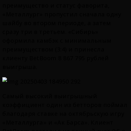
преимущество и статус фаворита,
«Металлург» пропустил сначала одну
шайбу во втором периоде, а затем
сразу три в третьем. «Сибирь»
оформила камбэк с минимальным
преимуществом (3:4) и принесла
клиенту BetBoom 8 867 795 рублей
выигрыша.
Самый высокий выигрышный
коэффициент один из бетторов поймал
благодаря ставке на октябрьскую игру
«Металлурга» и «Ак Барса». Клиент