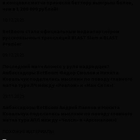
в концовке матча принесли беттору выигрыш более,
чем в 1 200 000 рублей!
10.12.2025
BetBoom стала официальным медиапартнёром
русскоязычных трансляций BLAST Slam и BLAST
Premier
09.12.2025
Последний матч Алонсо у руля мадридцев?
Амбассадоры BetBoom Федор Смолов и Никита
Ковальчук поделились мыслями по поводу главного
матча тура ЛЧ между «Реалом» и «Ман Сити»!
29.11.2025
Амбассадоры BetBoom Андрей Панков и Никита
Ковальчук поделились мыслями по поводу главного
матча тура АПЛ между «Челси» и «Арсеналом»!
ПОХОЖИЕ МАТЕРИАЛЫ