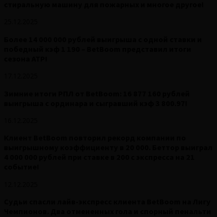
стиральную машину для пожарных и многое другое!
25.12.2025
Более 14 000 000 рублей выигрыша с одной ставки и
победный кэф 1 190 – BetBoom представил итоги
сезона АТР!
17.12.2025
Зимние итоги РПЛ от BetBoom: 16 877 160 рублей
выигрыша с ординара и сыгравший кэф 3 800.97!
16.12.2025
Клиент BetBoom повторил рекорд компании по
выигрышному коэффициенту в 20 000. Беттор выиграл
4 000 000 рублей при ставке в 200 с экспресса на 21
событие!
12.12.2025
Судьи спасли лайв-экспресс клиента BetBoom на Лигу
Чемпионов. Два отмененных гола и спорный пенальти