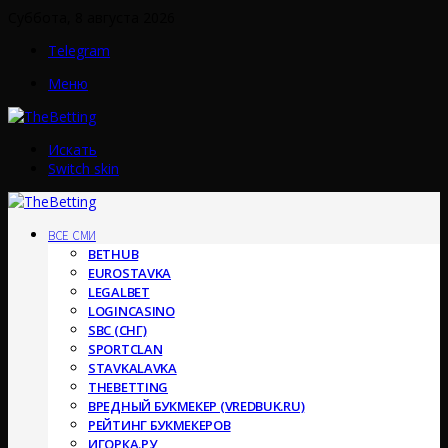
Суббота, 8 августа 2026
Telegram
Меню
Искать
Switch skin
ВСЕ СМИ
BETHUB
EUROSTAVKA
LEGALBET
LOGINCASINO
SBC (СНГ)
SPORTCLAN
STAVKALAVKA
THEBETTING
ВРЕДНЫЙ БУКМЕКЕР (VREDBUK.RU)
РЕЙТИНГ БУКМЕКЕРОВ
ИГОРКА.РУ