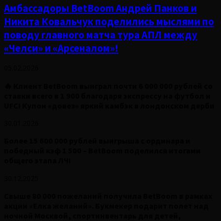
Амбассадоры BetBoom Андрей Панков и
Никита Ковальчук поделились мыслями по
поводу главного матча тура АПЛ между
«Челси» и «Арсеналом»!
05.02.2026
🔥 Клиент BetBoom выиграл почти 6 000 000 рублей со
ставки всего в 1 900 благодаря экспрессу на футбол и
UFC! Купон «довез» яркий камбэк в лондонском дерби
30.01.2026
Более 15 600 000 рублей выигрыша с ординара и
победный кэф 1 500 – BetBoom поделился итогами
общего этапа ЛЧ!
30.12.2025
Свыше 80 000 пожеланий получила BetBoom в рамках
акции «Елка желаний». Букмекер подарит полет над
ночной Москвой, спортинвентарь для детей,