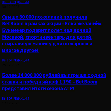
ВЫБОР РЕДАКЦИИ
30.12.2025
Свыше 80 000 пожеланий получила
BetBoom в рамках акции «Елка желаний».
Букмекер подарит полет над ночной
Москвой, спортинвентарь для детей,
стиральную машину для пожарных и
многое другое!
ВЫБОР РЕДАКЦИИ
25.12.2025
Более 14 000 000 рублей выигрыша с одной
ставки и победный кэф 1 190 – BetBoom
представил итоги сезона АТР!
ВЫБОР РЕДАКЦИИ
17.12.2025