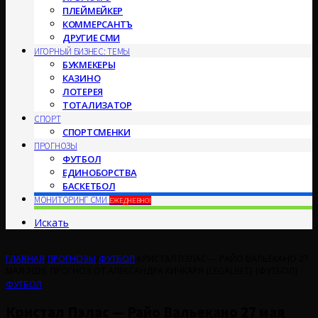
ПЛЕЙМЕЙКЕР
КОММЕРСАНТЪ
ДРУГИЕ СМИ
ИГОРНЫЙ БИЗНЕС: ТЕМЫ
БУКМЕКЕРЫ
КАЗИНО
ЛОТЕРЕЯ
ТОТАЛИЗАТОР
СПОРТ
СПОРТСМЕНКИ
ПРОГНОЗЫ
ФУТБОЛ
ЕДИНОБОРСТВА
БАСКЕТБОЛ
МОНИТОРИНГ СМИ
ЕЖЕДНЕВНО!
Искать
ГЛАВНАЯ
/
ПРОГНОЗЫ
/
ФУТБОЛ
/
КРИСТАЛ ПЭЛАС — РАЙО ВАЛЬЕКАНО 27
МАЯ 2026. ПРОГНОЗ ОТ АЛЕКСАНДРА КИЧКАРЯ {LEGALBET} {ФУТБОЛ}
ФУТБОЛ
Кристал Пэлас — Райо Вальекано 27 мая