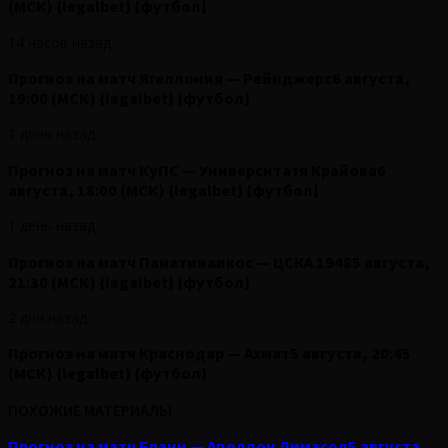
(МСК) {legalbet} {футбол}
14 часов назад
Прогноз на матч Ягеллония — Рейнджерс6 августа,
19:00 (МСК) {legalbet} {футбол}
1 день назад
Прогноз на матч КуПС — Университатя Крайова6
августа, 18:00 (МСК) {legalbet} {футбол}
1 день назад
Прогноз на матч Панатинаикос — ЦСКА 19485 августа,
21:30 (МСК) {legalbet} {футбол}
2 дня назад
Прогноз на матч Краснодар — Ахмат5 августа, 20:45
(МСК) {legalbet} {футбол}
ПОХОЖИЕ МАТЕРИАЛЫ
Прогноз на матч Бранн — Аполлон Лимасол5 августа,