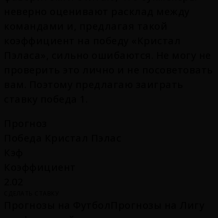
неверно оценивают расклад между
командами и, предлагая такой
коэффициент на победу «Кристал
Пэласа», сильно ошибаются. Не могу не
проверить это лично и не посоветовать
вам. Поэтому предлагаю заиграть
ставку победа 1.
Прогноз
Победа Кристал Пэлас
Кэф
Коэффициент
2.02
СДЕЛАТЬ СТАВКУ
Прогнозы на ФутболПрогнозы на Лигу