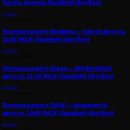
Читать прогноз {legalbet} {футбол}
ФУТБОЛ
11 часов назад
Прогноз на матч Бенфика — Хартс6 августа,
22:00 (МСК) {legalbet} {футбол}
ФУТБОЛ
12 часов назад
Прогноз на матч Борац — МЛ Витебск6
августа, 21:30 (МСК) {legalbet} {футбол}
ФУТБОЛ
12 часов назад
Прогноз на матч ПАОК — Андерлехт6
августа, 20:45 (МСК) {legalbet} {футбол}
ФУТБОЛ
13 часов назад