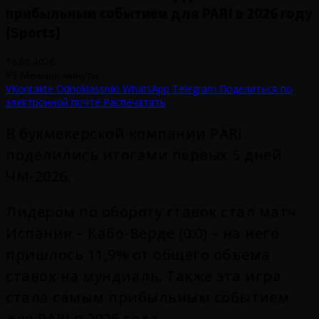
прибыльным событием для PARI в 2026 году
{Sports}
16.06.2026
93
Меньше минуты
VKontakte
Odnoklassniki
WhatsApp
Telegram
Поделиться по
электронной почте
Распечатать
В букмекерской компании PARI
поделились итогами первых 5 дней
ЧМ-2026.
Лидером по обороту ставок стал матч
Испания – Кабо-Верде (0:0) – на него
пришлось 11,9% от общего объема
ставок на мундиаль. Также эта игра
стала самым прибыльным событием
для PARI в 2026 года.