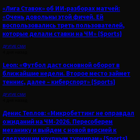
«Лига Ставок» об ИИ-разборах матчей:
«Очень довольны этой фичей. Ей
воспользовались треть пользователей,
которые делали ставки на ЧМ» {Sports}
ДРУГИЕ СМИ
4 дня назад
Leon: «Футбол даст основной оборот в
ближайшие недели. Второе место займет
теннис, далее – киберспорт» {Sports}
ДРУГИЕ СМИ
4 дня назад
Денис Теплов: «Микробеттинг не оправдал
ожиданий на ЧМ-2026. Пересоберем
механику и выйдем с новой версией к
следующим крупным турнирам» {Sports}