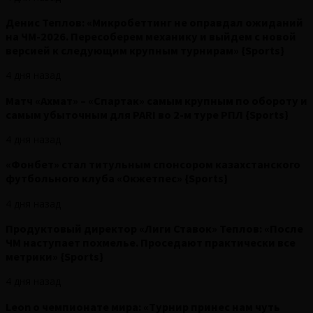
Денис Теплов: «Микробеттинг не оправдал ожиданий
на ЧМ-2026. Пересоберем механику и выйдем с новой
версией к следующим крупным турнирам» {Sports}
4 дня назад
Матч «Ахмат» – «Спартак» самым крупным по обороту и
самым убыточным для PARI во 2-м туре РПЛ {Sports}
4 дня назад
«Фонбет» стал титульным спонсором казахстанского
футбольного клуба «Окжетпес» {Sports}
4 дня назад
Продуктовый директор «Лиги Ставок» Теплов: «После
ЧМ наступает похмелье. Проседают практически все
метрики» {Sports}
4 дня назад
Leon о чемпионате мира: «Турнир принес нам чуть