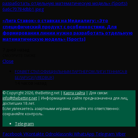
«Лига Ставок» о ставках на Медиалигу: «Это
специфический продукт с особенностями. Для
формирования линии нужно разработать отдельную
математическую модель» {Sports}
7 дней назад
СМОТРИТЕ ТАКЖЕ
Close
FONBET СТАЛ ОФИЦИАЛЬНЫМ ПАРТНЕРОМ ЛИГИ ТЕННИСА В
БЕЛАРУСИ {VREDBUK}
14 часов назад
© Copyright 2026, theBetting.net |
Карта сайта
| Для связи:
info@thebetting.net
| Информация на сайте предназначена для лиц,
достигших 18 лет.
Если увлекаетесь азартными играми, делайте это ответственно:
сохраняйте контроль.
Telegram
Facebook
VKontakte
Odnoklassniki
WhatsApp
Telegram
Viber