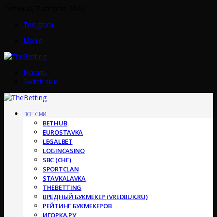
Пятница, 7 августа 2026
Telegram
Меню
Искать
Switch skin
ВСЕ СМИ
BETHUB
EUROSTAVKA
LEGALBET
LOGINCASINO
SBC (СНГ)
SPORTCLAN
STAVKALAVKA
THEBETTING
ВРЕДНЫЙ БУКМЕКЕР (VREDBUK.RU)
РЕЙТИНГ БУКМЕКЕРОВ
ИГОРКА.РУ