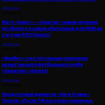
ДРУГИЕ СМИ
4 дня назад
Матч «Ахмат» – «Спартак» самым крупным
по обороту и самым убыточным для PARI во
2-м туре РПЛ {Sports}
ДРУГИЕ СМИ
4 дня назад
«Фонбет» стал титульным спонсором
казахстанского футбольного клуба
«Окжетпес» {Sports}
ДРУГИЕ СМИ
4 дня назад
Продуктовый директор «Лиги Ставок»
Теплов: «После ЧМ наступает похмелье.