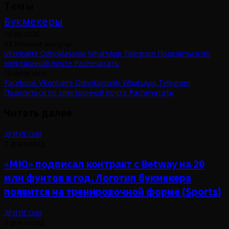
Темы
Букмекеры
16.06.2026
93
Меньше минуты
VKontakte
Odnoklassniki
WhatsApp
Telegram
Поделиться по
электронной почте
Распечатать
Поделиться
Facebook
VKontakte
Odnoklassniki
WhatsApp
Telegram
Поделиться по электронной почте
Распечатать
Читать далее
ДРУГИЕ СМИ
3 дня назад
«МЮ» подписал контракт с Betway на 20
млн фунтов в год. Логотип букмекера
появится на тренировочной форме {Sports}
ДРУГИЕ СМИ
3 дня назад