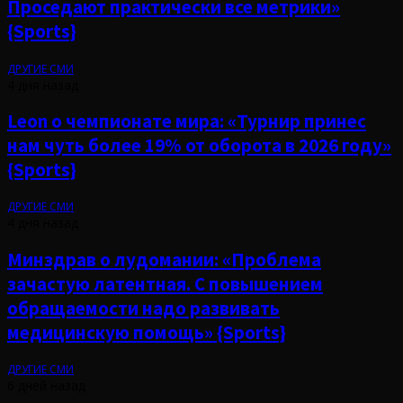
Проседают практически все метрики»
{Sports}
ДРУГИЕ СМИ
4 дня назад
Leon о чемпионате мира: «Турнир принес
нам чуть более 19% от оборота в 2026 году»
{Sports}
ДРУГИЕ СМИ
4 дня назад
Минздрав о лудомании: «Проблема
зачастую латентная. С повышением
обращаемости надо развивать
медицинскую помощь» {Sports}
ДРУГИЕ СМИ
6 дней назад