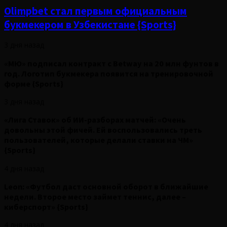
Olimpbet стал первым официальным
букмекером в Узбекистане {Sports}
3 дня назад
«МЮ» подписал контракт с Betway на 20 млн фунтов в
год. Логотип букмекера появится на тренировочной
форме {Sports}
3 дня назад
«Лига Ставок» об ИИ-разборах матчей: «Очень
довольны этой фичей. Ей воспользовались треть
пользователей, которые делали ставки на ЧМ»
{Sports}
4 дня назад
Leon: «Футбол даст основной оборот в ближайшие
недели. Второе место займет теннис, далее –
киберспорт» {Sports}
4 дня назад