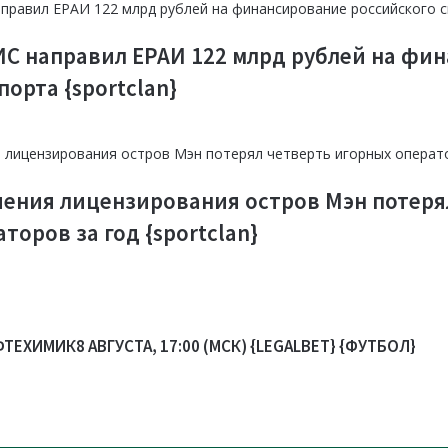
 направил ЕРАИ 122 млрд рублей на фи
порта {sportclan}
чения лицензирования остров Мэн потеря
торов за год {sportclan}
ЕХИМИК8 АВГУСТА, 17:00 (МСК) {LEGALBET} {ФУТБОЛ}