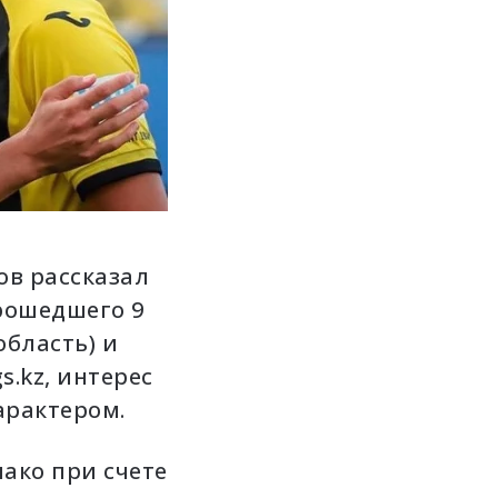
ов
рассказал
рошедшего 9
область) и
s.kz, интерес
арактером.
нако при счете