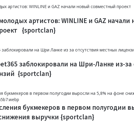
выст
плат
обще
Итали
нало
молодых артистов: WINLINE и GAZ начали
гемб
Geniu
роект {sportclan}
{spor
Kals
парт
согл
{spor
 bet365 заблокировали на Шри-Ланке из-за
зий {sportclan}
сления букмекеров в первом полугодии в
снижения выручки {sportclan}