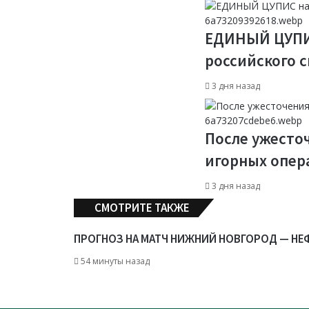
ЕДИНЫЙ ЦУПИС
российского с
3 дня назад
После ужесто
игорных опера
3 дня назад
СМОТРИТЕ ТАКЖЕ
C
l
ПРОГНОЗ НА МАТЧ НИЖНИЙ НОВГОРОД — НЕФТ
o
54 минуты назад
s
e