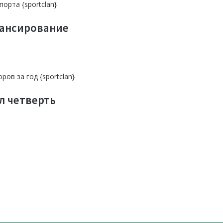
нансирование
л четверть