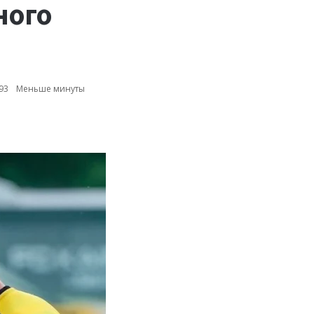
ного
93
Меньше минуты