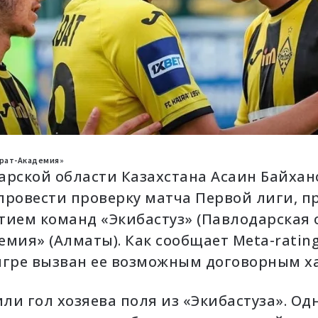
йрат-Академия»
арской области Казахстана
Асаин Байхан
провести проверку матча Первой лиги, п
стием команд «
Экибастуз
» (Павлодарская 
демия
» (Алматы). Как сообщает Meta-rating
игре вызван ее возможным договорным х
и гол хозяева поля из «Экибастуза». Од