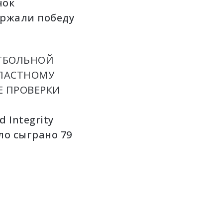
чок
ержали победу
УТБОЛЬНОЙ
БЛАСТНОМУ
Е ПРОВЕРКИ
 Integrity
ыло сыграно 79
ные компании
и обратились