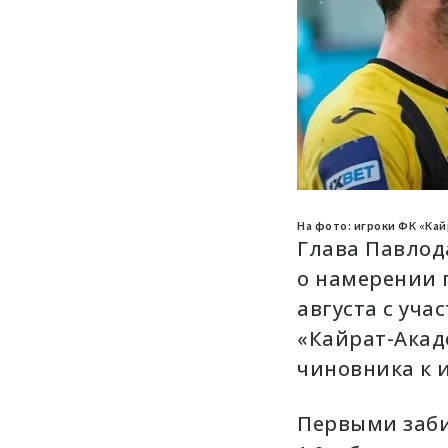
л
е
к
т
р
о
н
н
о
й
п
На фото: игроки ФК «Ка
о
Глава Павлод
ч
о намерении 
т
августа с уча
е
«
Кайрат-Ака
чиновника к 
Первыми забил