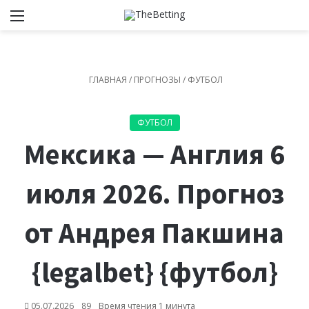
Меню
Switch
И
ГЛАВНАЯ
/
ПРОГНОЗЫ
/
ФУТБОЛ
ФУТБОЛ
Мексика — Англия 6
июля 2026. Прогноз
от Андрея Пакшина
{legalbet} {футбол}
05.07.2026
89
Время чтения 1 минута