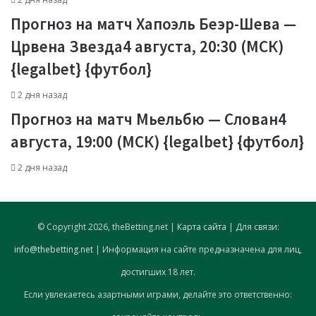
Прогноз на матч Хапоэль Беэр-Шева —
Црвена Звезда4 августа, 20:30 (МСК)
{legalbet} {футбол}
2 дня назад
Прогноз на матч Мьельбю — Слован4
августа, 19:00 (МСК) {legalbet} {футбол}
2 дня назад
© Copyright 2026, theBetting.net |
Карта сайта
| Для связи:
info@thebetting.net
| Информация на сайте предназначена для лиц,
достигших 18 лет.
Если увлекаетесь азартными играми, делайте это ответственно: