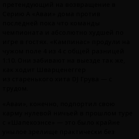
претендующий на возвращение в
Серию А «Аваи» дома против
последней пока что команды
чемпионата и абсолютно худшей по
игре в гостях. «Кампинас» продули на
чужом поле 4 из 4 с общей разницей
1:10. Они забивают на выезде так же,
как ходит Шварценеггер
из старенького хита DJ Грува — с
трудом.
«Аваи», конечно, подпортил свою
карму нулевой ничьей в прошлом туре
с «Шапекоэнсе» — это было крайне
унылое зрелище практически без