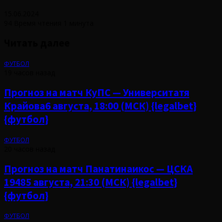
15.06.2024
94
Время чтения 1 минута
Читать далее
ФУТБОЛ
19 часов назад
Прогноз на матч КуПС — Университатя
Крайова6 августа, 18:00 (МСК) {legalbet}
{футбол}
ФУТБОЛ
20 часов назад
Прогноз на матч Панатинаикос — ЦСКА
19485 августа, 21:30 (МСК) {legalbet}
{футбол}
ФУТБОЛ