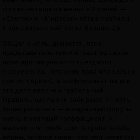
гостях вытащили меньше 2 мячей —
«Сантос» и «Мирасол» чётко пробили
индивидуальный тотал больше 2,5.
Общая мысль, думается, ясна:
представитель топ-4 играет на своём
поле против унылого выездного
экскремента, которому пока что сильно
светит Серия С, а коэффициент на всё
это дело вполне играбельный.
Правильные парни забирают П1, чуть
более рисковые — возвратную фору за
очень приятный коэффициент. А
мальчишки, любящие потрепать себе
нервы, вообще тащат кэф под четвёрку