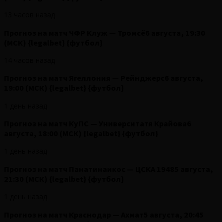
13 часов назад
Прогноз на матч ЧФР Клуж — Тромсё6 августа, 19:30
(МСК) {legalbet} {футбол}
14 часов назад
Прогноз на матч Ягеллония — Рейнджерс6 августа,
19:00 (МСК) {legalbet} {футбол}
1 день назад
Прогноз на матч КуПС — Университатя Крайова6
августа, 18:00 (МСК) {legalbet} {футбол}
1 день назад
Прогноз на матч Панатинаикос — ЦСКА 19485 августа,
21:30 (МСК) {legalbet} {футбол}
1 день назад
Прогноз на матч Краснодар — Ахмат5 августа, 20:45