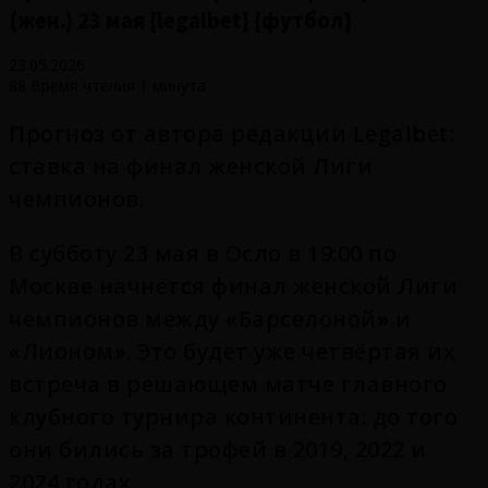
(жен.) 23 мая {legalbet} {футбол}
23.05.2026
88
Время чтения 1 минута
Прогноз от автора редакции Legalbet:
ставка на финал женской Лиги
чемпионов.
В субботу 23 мая в Осло в 19:00 по
Москве начнётся финал женской Лиги
чемпионов между «Барселоной» и
«Лионом». Это будет уже четвёртая их
встреча в решающем матче главного
клубного турнира континента: до того
они бились за трофей в 2019, 2022 и
2024 годах.