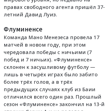
правах свободного агента пришёл 37-
летний Давид Луиз.
Флуминенсе
Команда Мано Менезеса провела 17
матчей в новом году, при этом
чередовала победы с ничьими (7
побед и 7 ничьих). «Флуминенсе»
склонен к засушливому футболу —
лишь в четырёх играх было забито
более трёх голов, а в трёх
предыдущих случаях клуб из Баии
отличился всего один раз. Прошлый
сезон «Флуминенсе» закончил на 13-й