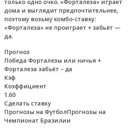
только одно очко. «Форталеза» играет
дома и выглядит предпочтительнее,
поэтому возьму комбо-ставку:
«Форталеза» не проиграет + забьёт —
да.
Прогноз
Победа Форталезы или ничья +
Форталеза забьёт – да
Кэф
Коэффициент
1.60
Сделать ставку
Прогнозы на ФутболПрогнозы на
Чемпионат Бразилии