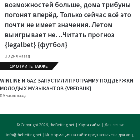
возможностей больше, дома трибуны
погонят вперёд. Только сейчас всё это
почти не имеет значения. Летом
выигрывает не…Читать прогноз
{legalbet} {футбол}
3 дня назад
СМОТРИТЕ ТАКЖЕ
C
l
WINLINE И GAZ ЗАПУСТИЛИ ПРОГРАММУ ПОДДЕРЖКИ
o
МОЛОДЫХ МУЗЫКАНТОВ {VREDBUK}
s
9 часов назад
e
© Copyright 2026, theBetting.net |
Карта сайта
| Для связи:
info@thebetting.net
| Информация на сайте предназначена для лиц,