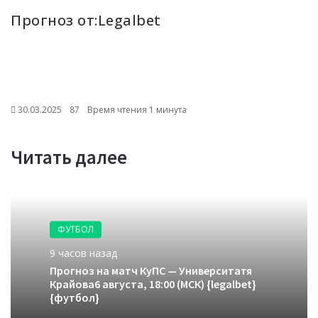
Прогноз от:
Legalbet
30.03.2025
87
Время чтения 1 минута
Читать далее
ФУТБОЛ
9 часов назад
Прогноз на матч КуПС — Университатя
Крайова6 августа, 18:00 (МСК) {legalbet}
{футбол}