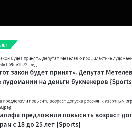
Sports}
футб
Прод
«Окже
дире
Ставо
«Пос
наст
Leon
АЛЫ
похм
мира
Прос
прин
прак
боле
метри
этот закон будет принят». Депутат Метелев
оборо
Минз
 лудомании на деньги букмекеров {Sports
году»
лудо
«Про
зача
лате
Olim
галифа предложили повысить возраст доп
пов
пер
обра
ам с 18 до 25 лет {Sports}
офиц
надо