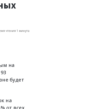
вных
мя чтения 1 минута
вым на
 93
юне будет
ок на
% от всех