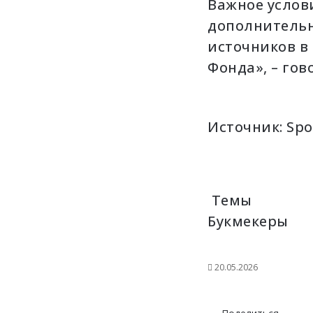
Важное услов
дополнительн
источников в
Фонда», – гов
Источник:
Spo
Темы
Букмекеры
20.05.2026
V
O
W
T
П
Р
K
d
h
e
о
а