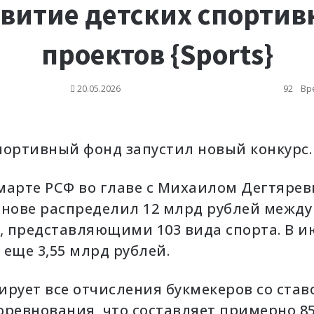
витие детских спорти
проектов {Sports}
20.05.2026
92
Вре
портивный фонд запустил новый конкурс.
марте РСФ во главе с Михаилом Дегтяре
снове распределил 12 млрд рублей между
 представляющими 103 вида спорта. В и
еще 3,55 млрд рублей.
рует все отчисления букмекеров со став
оревнования, что составляет примерно 85