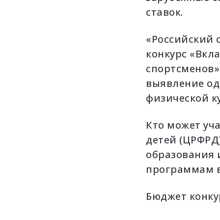
л
ставок.
е
к
«Российский 
т
р
конкурс «Вкл
о
спортсменов»
н
н
выявление од
о
физической к
й
п
о
Кто может уч
ч
детей (ЦРФРД
т
е
образования
программам в
Бюджет конкур