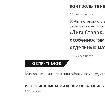
контроль тен
1 неделя назад
«Лига Ставок»
особенностям
отдельную ма
1 неделя назад
СМОТРИТЕ ТАКЖЕ
C
l
o
s
ИГОРНЫЕ КОМПАНИИ КЕНИИ ОБРАТИЛИСЬ В
e
21 час назад