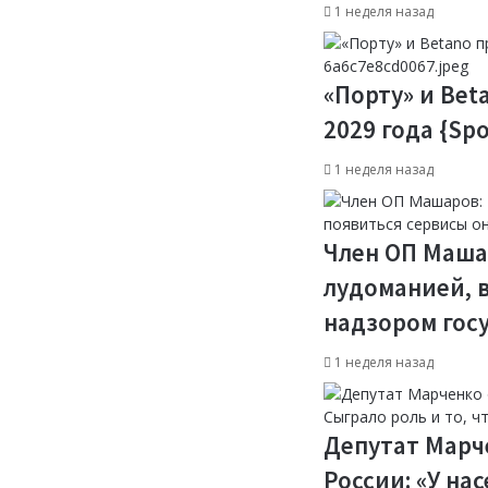
1 неделя назад
«Порту» и Bet
2029 года {Spo
1 неделя назад
Член ОП Маша
лудоманией, 
надзором госу
1 неделя назад
Депутат Марч
России: «У на