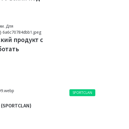
ский продукт с
ботать
SPORTCLAN
 {SPORTCLAN}