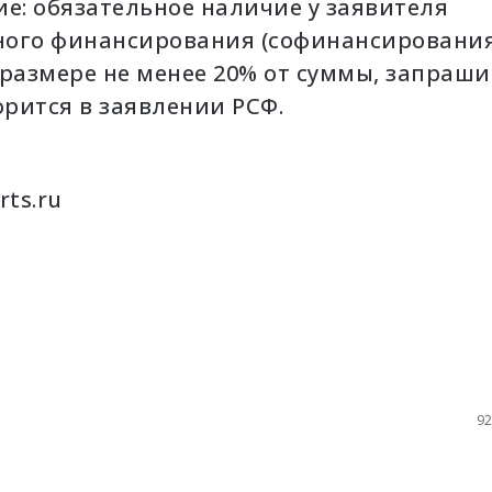
ие: обязательное наличие у заявителя
ого финансирования (софинансирования
 размере не менее 20% от суммы, запраш
орится в заявлении РСФ.
rts.ru
«МЮ»
конт
на 20
год. 
букм
«Лига
появ
92
ИИ-р
трен
матч
форме
дово