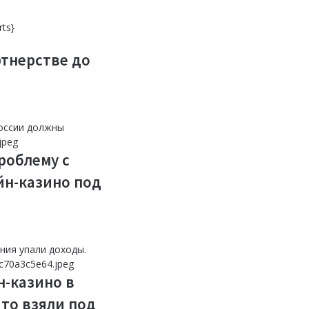
екером в
цинскую
кистане
ь» {Sports}
ts}
ртнерстве до
роблему с
йн-казино под
н-казино в
что взяли под