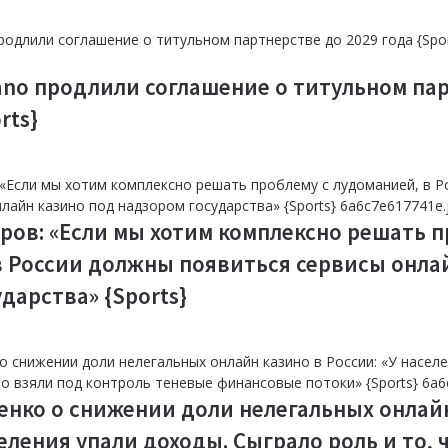
букм
меди
Узбе
помощ
{Spor
ano продлили соглашение о титульном па
rts}
ров: «Если мы хотим комплексно решать п
в России должны появиться сервисы онла
дарства» {Sports}
енко о снижении доли нелегальных онлай
селения упали доходы. Сыграло роль и то, 