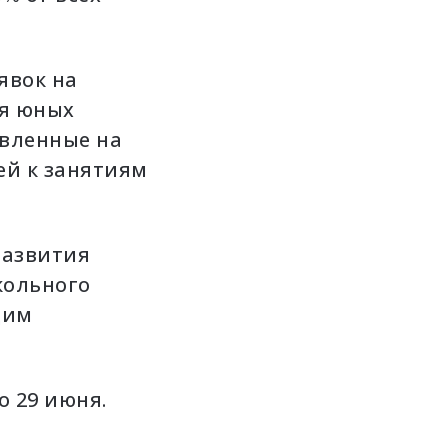
явок на
ия юных
авленные на
ей к занятиям
развития
кольного
щим
о 29 июня.