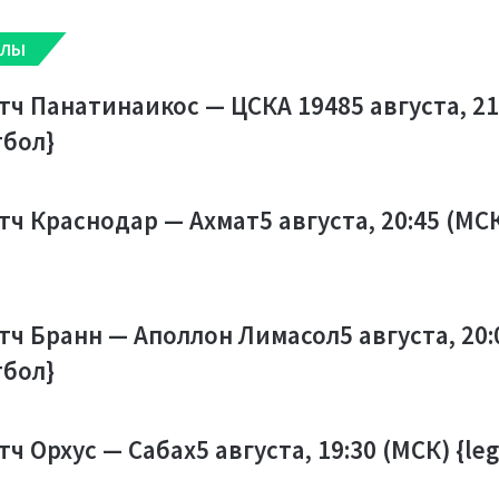
20:00
{lega
Прог
АЛЫ
ЧФР 
Тромс
тч Панатинаикос — ЦСКА 19485 августа, 21
19:30
тбол}
{lega
Прог
Ягел
тч Краснодар — Ахмат5 августа, 20:45 (МСК)
Рейн
авгус
{lega
Прог
КуПС
тч Бранн — Аполлон Лимасол5 августа, 20:
Унив
тбол}
Край
18:00
{lega
ч Орхус — Сабах5 августа, 19:30 (МСК) {leg