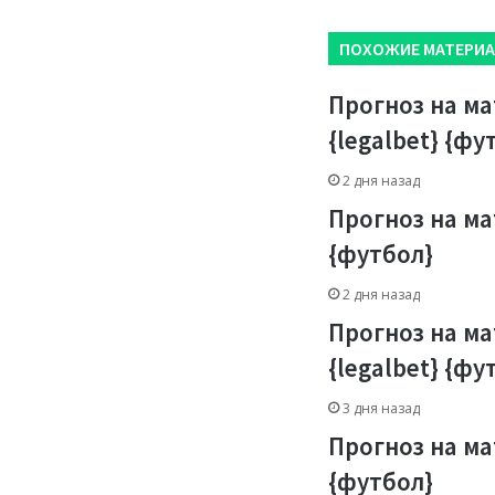
т
е
ПОХОЖИЕ МАТЕРИ
Прогноз на ма
{legalbet} {фу
2 дня назад
Прогноз на ма
{футбол}
2 дня назад
Прогноз на ма
{legalbet} {фу
3 дня назад
Прогноз на мат
{футбол}