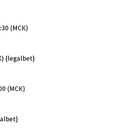
 (МСК)
lbet} {футбол}
ноз на матч
Клуж —
ё6 августа,
:30 (МСК)
 (МСК)
lbet} {футбол}
ноз на матч
лония —
 {legalbet}
джерс6
та, 19:00 (МСК)
lbet} {футбол}
ноз на матч
 —
00 (МСК)
ерситатя
ова6 августа,
 (МСК)
lbet} {футбол}
albet}