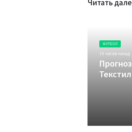
Читать дале
t
s
p
m
ь
т
н
o
a
l
A
r
и
ч
e
s
с
а
н
o
k
a
p
a
т
а
n
я
т
о
k
t
s
p
m
ь
т
i
п
ь
й
e
s
с
а
k
о
п
n
я
т
i
э
о
i
п
ь
л
ч
k
о
ФУТБОЛ
е
т
i
э
к
е
10 часов назад
л
т
Прогноз
е
р
к
о
Текстил
т
н
р
н
(МСК) {l
о
о
н
й
н
п
о
о
й
ч
п
т
о
е
ч