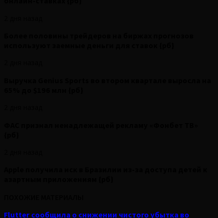
онлайн-ставках {рб}
2 дня назад
Более половины трейдеров на биржах прогнозов
используют заемные деньги для ставок {рб}
2 дня назад
Выручка Genius Sports во втором квартале выросла на
65% до $196 млн {рб}
2 дня назад
ФАС признал ненадлежащей рекламу «Фонбет ТВ»
{рб}
2 дня назад
Apple получила иск в Бразилии из-за доступа детей к
азартным приложениям {рб}
ПОХОЖИЕ МАТЕРИАЛЫ
Flutter сообщила о снижении чистого убытка во