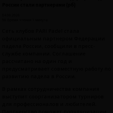
России стали партнерами {рб}
04.06.2026
96
Время чтения 1 минута
Сеть клубов PARI Padel стала
официальным партнером Федерации
падела России, сообщили в пресс-
службе компании. Соглашение
рассчитано на один год и
предусматривает совместную работу по
развитию падела в России.
В рамках сотрудничества компания
выступит соорганизатором турниров
для профессионалов и любителей.
Партнерство поможет популяризации