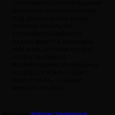
СПОРТСМЕНАМ И БОЛЕЛЬЩИКАМ
ВЗГЛЯНУТЬ НА СОРЕВНОВАНИЯ
ПОД ДРУГИМ УГЛОМ. И НАМ
ПРИЯТНО ПИСАТЬ ЭТУ
СТРАНИЦУ РОССИЙСКОГО
ПАДЕЛА ВМЕСТЕ С КОМАНДОЙ
PARI PADEL, КОТОРАЯ УДЕЛЯЕТ
ОСОБОЕ ВНИМАНИЕ
ФОРМИРОВАНИЮ УНИКАЛЬНЫХ
СООБЩЕСТВ ВОКРУГ НАШЕГО
ВИДА СПОРТА», — СКАЗАЛ
АЛЕКСЕЙ СОРОКИН.
Источник:
Рейтинг Букмекеров