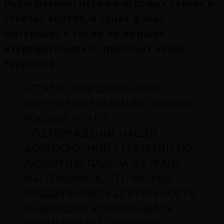
Padel разместится на игровых сетках и
стеклах кортов, в зонах флеш-
интервью, а также на афишах,
аккредитациях и призовых чеках
турниров.
«СТАТУС ОФИЦИАЛЬНОГО
ПАРТНЕРА ФЕДЕРАЦИИ ПАДЕЛА
РОССИИ — ЭТО
ПОДТВЕРЖДЕНИЕ НАШЕЙ
ДОЛГОСРОЧНОЙ СТРАТЕГИИ ПО
РАЗВИТИЮ ПАДЕЛА В СТРАНЕ.
МЫ ГОРДИМСЯ, ЧТО МОЖЕМ
ПОДДЕРЖИВАТЬ ДЕЯТЕЛЬНОСТЬ
ФЕДЕРАЦИИ И ПОКАЗЫВАТЬ
ПРИМЕР ОТВЕТСТВЕННОГО