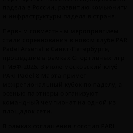
падела в России, развитию комьюнити
и инфраструктуры падела в стране.
Первым совместным мероприятием
стали соревнования в новом клубе PARI
Padel Arsenal в Санкт-Петербурге,
прошедшие в рамках Спортивных игр
ПМЭФ-2026. В июле московский клуб
PARI Padel 8 Марта примет
межрегиональный кубок по паделу, а
осенью партнеры организуют
командный чемпионат на одной из
площадок сети.
В рамках соглашения логотип PARI