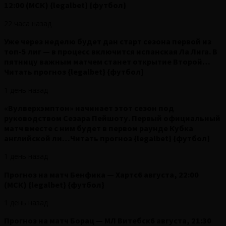
12:00 (МСК) {legalbet} {футбол}
22 часа назад
Уже через неделю будет дан старт сезона первой из
топ-5 лиг — в процесс включится испанская Ла Лига. В
пятницу важным матчем станет открытие Второй…
Читать прогноз {legalbet} {футбол}
1 день назад
«Вулверхэмптон» начинает этот сезон под
руководством Сезара Пейшоту. Первый официальный
матч вместе с ним будет в первом раунде Кубка
английской ли…Читать прогноз {legalbet} {футбол}
1 день назад
Прогноз на матч Бенфика — Хартс6 августа, 22:00
(МСК) {legalbet} {футбол}
1 день назад
Прогноз на матч Борац — МЛ Витебск6 августа, 21:30