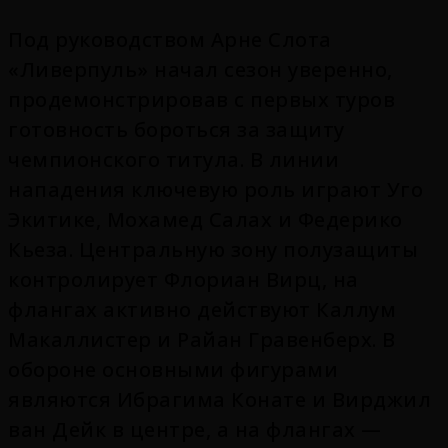
Под руководством Арне Слота
«Ливерпуль» начал сезон уверенно,
продемонстрировав с первых туров
готовность бороться за защиту
чемпионского титула. В линии
нападения ключевую роль играют Уго
Экитике, Мохамед Салах и Федерико
Кьеза. Центральную зону полузащиты
контролирует Флориан Вирц, на
флангах активно действуют Каллум
Макаллистер и Райан Гравенберх. В
обороне основными фигурами
являются Ибрагима Конате и Вирджил
ван Дейк в центре, а на флангах —