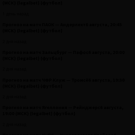
(МСК) {legalbet} {футбол}
1 день назад
Прогноз на матч ПАОК — Андерлехт6 августа, 20:45
(МСК) {legalbet} {футбол}
2 дня назад
Прогноз на матч Зальцбург — Пафос6 августа, 20:00
(МСК) {legalbet} {футбол}
2 дня назад
Прогноз на матч ЧФР Клуж — Тромсё6 августа, 19:30
(МСК) {legalbet} {футбол}
2 дня назад
Прогноз на матч Ягеллония — Рейнджерс6 августа,
19:00 (МСК) {legalbet} {футбол}
2 дня назад