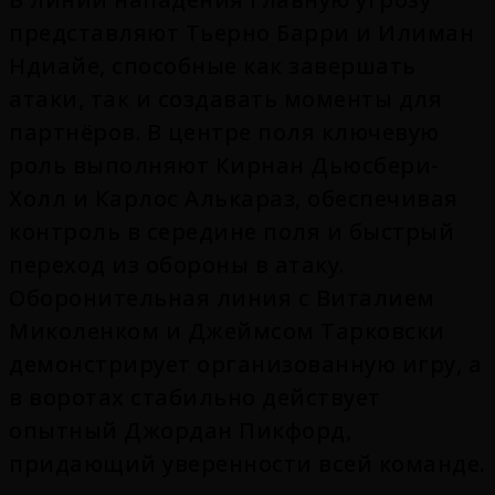
представляют Тьерно Барри и Илиман
Ндиайе, способные как завершать
атаки, так и создавать моменты для
партнёров. В центре поля ключевую
роль выполняют Кирнан Дьюсбери-
Холл и Карлос Алькараз, обеспечивая
контроль в середине поля и быстрый
переход из обороны в атаку.
Оборонительная линия с Виталием
Миколенком и Джеймсом Тарковски
демонстрирует организованную игру, а
в воротах стабильно действует
опытный Джордан Пикфорд,
придающий уверенности всей команде.