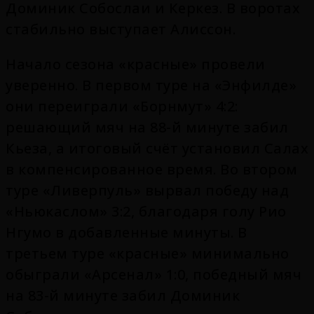
Доминик Собослаи и Керкез. В воротах
стабильно выступает Алиссон.
Начало сезона «красные» провели
уверенно. В первом туре на «Энфилде»
они переиграли «Борнмут» 4:2:
решающий мяч на 88-й минуте забил
Кьеза, а итоговый счёт установил Салах
в компенсированное время. Во втором
туре «Ливерпуль» вырвал победу над
«Ньюкаслом» 3:2, благодаря голу Рио
Нгумо в добавленные минуты. В
третьем туре «красные» минимально
обыграли «Арсенал» 1:0, победный мяч
на 83-й минуте забил Доминик