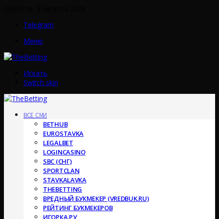
Суббота, 8 августа 2026
Telegram
Меню
Искать
Switch skin
ВСЕ СМИ
BETHUB
EUROSTAVKA
LEGALBET
LOGINCASINO
SBC (СНГ)
SPORTCLAN
STAVKALAVKA
THEBETTING
ВРЕДНЫЙ БУКМЕКЕР (VREDBUK.RU)
РЕЙТИНГ БУКМЕКЕРОВ
ИГОРКА.РУ