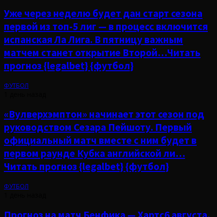
Уже через неделю будет дан старт сезона
первой из топ-5 лиг — в процесс включится
испанская Ла Лига. В пятницу важным
матчем станет открытие Второй…Читать
прогноз {legalbet} {футбол}
ФУТБОЛ
1 день назад
«Вулверхэмптон» начинает этот сезон под
руководством Сезара Пейшоту. Первый
официальный матч вместе с ним будет в
первом раунде Кубка английской ли…
Читать прогноз {legalbet} {футбол}
ФУТБОЛ
1 день назад
Прогноз на матч Бенфика — Хартс6 августа,