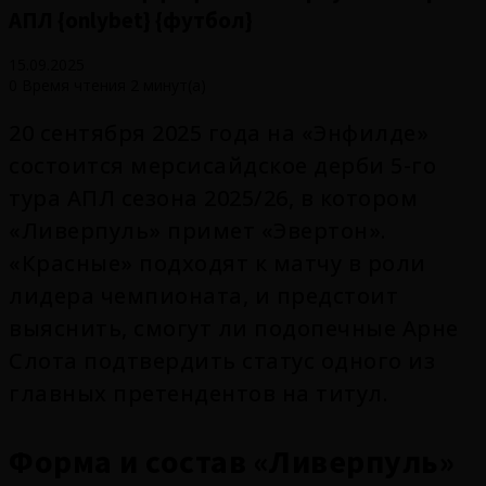
АПЛ {onlybet} {футбол}
15.09.2025
0
Время чтения 2 минут(а)
20 сентября 2025 года на «Энфилде»
состоится мерсисайдское дерби 5-го
тура АПЛ сезона 2025/26, в котором
«Ливерпуль» примет «Эвертон».
«Красные» подходят к матчу в роли
лидера чемпионата, и предстоит
выяснить, смогут ли подопечные Арне
Слота подтвердить статус одного из
главных претендентов на титул.
Форма и состав «Ливерпуль»