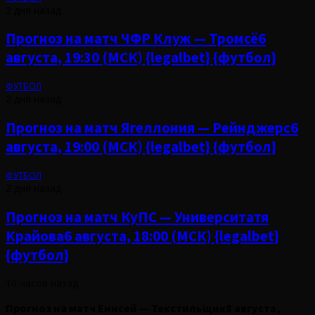
2 дня назад
Прогноз на матч ЧФР Клуж — Тромсё6
августа, 19:30 (МСК) {legalbet} {футбол}
ФУТБОЛ
2 дня назад
Прогноз на матч Ягеллония — Рейнджерс6
августа, 19:00 (МСК) {legalbet} {футбол}
ФУТБОЛ
2 дня назад
Прогноз на матч КуПС — Университатя
Крайова6 августа, 18:00 (МСК) {legalbet}
{футбол}
10 часов назад
Прогноз на матч Енисей — Текстильщик8 августа,