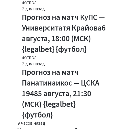
ФУТБОЛ
2 дня назад
Прогноз на матч КуПС —
Университатя Крайова6
августа, 18:00 (МСК)
{legalbet} {футбол}
ФУТБОЛ
2 дня назад
Прогноз на матч
Панатинаикос — ЦСКА
19485 августа, 21:30
(МСК) {legalbet}
{футбол}
9 часов назад