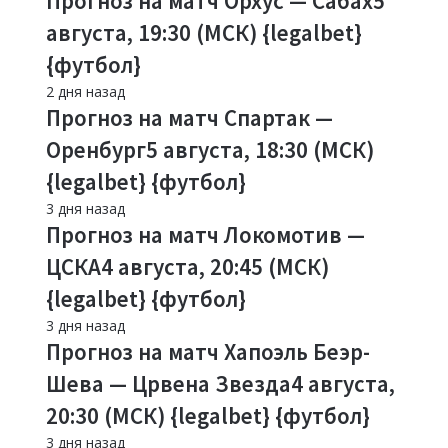
Прогноз на матч Орхус — Сабах5
августа, 19:30 (МСК) {legalbet}
{футбол}
2 дня назад
Прогноз на матч Спартак —
Оренбург5 августа, 18:30 (МСК)
{legalbet} {футбол}
3 дня назад
Прогноз на матч Локомотив —
ЦСКА4 августа, 20:45 (МСК)
{legalbet} {футбол}
3 дня назад
Прогноз на матч Хапоэль Беэр-
Шева — Црвена Звезда4 августа,
20:30 (МСК) {legalbet} {футбол}
3 дня назад