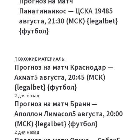
Прогноз на матч
Панатинаикос — ЦСКА 19485
августа, 21:30 (МСК) {legalbet}
{футбол}
ПОХОЖИЕ МАТЕРИАЛЫ
Прогноз на матч Краснодар —
Ахмат5 августа, 20:45 (МСК)
{legalbet} {футбол}
2 дня назад
Прогноз на матч Бранн —
Аполлон Лимасол5 августа, 20:00
(МСК) {legalbet} {футбол}
2 дня назад