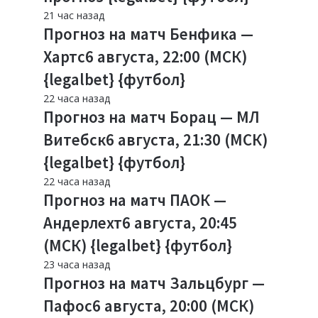
21 час назад
Прогноз на матч Бенфика —
Хартс6 августа, 22:00 (МСК)
{legalbet} {футбол}
22 часа назад
Прогноз на матч Борац — МЛ
Витебск6 августа, 21:30 (МСК)
{legalbet} {футбол}
22 часа назад
Прогноз на матч ПАОК —
Андерлехт6 августа, 20:45
(МСК) {legalbet} {футбол}
23 часа назад
Прогноз на матч Зальцбург —
Пафос6 августа, 20:00 (МСК)