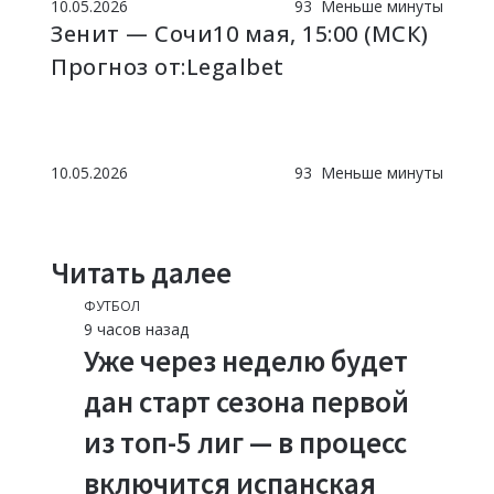
10.05.2026
93
Меньше минуты
Зенит — Сочи10 мая, 15:00 (МСК)
Прогноз от:
Legalbet
10.05.2026
93
Меньше минуты
Читать далее
ФУТБОЛ
9 часов назад
Уже через неделю будет
дан старт сезона первой
из топ-5 лиг — в процесс
включится испанская