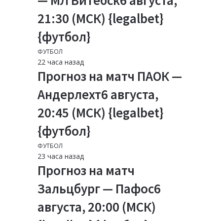
— МЛ Витебск6 августа,
21:30 (МСК) {legalbet}
{футбол}
ФУТБОЛ
22 часа назад
Прогноз на матч ПАОК —
Андерлехт6 августа,
20:45 (МСК) {legalbet}
{футбол}
ФУТБОЛ
23 часа назад
Прогноз на матч
Зальцбург — Пафос6
августа, 20:00 (МСК)