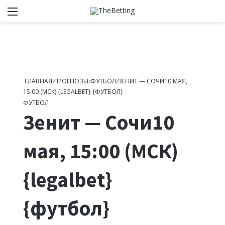
Меню
Switch
И
ГЛАВНАЯ
/
ПРОГНОЗЫ
/
ФУТБОЛ
/
ЗЕНИТ — СОЧИ10 МАЯ,
15:00 (МСК) {LEGALBET} {ФУТБОЛ}
ФУТБОЛ
Зенит — Сочи10
мая, 15:00 (МСК)
{legalbet}
{футбол}