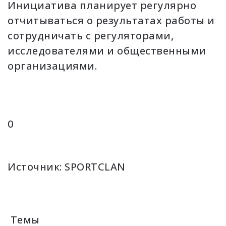
Инициатива планирует регулярно
отчитываться о результатах работы и
сотрудничать с регуляторами,
исследователями и общественными
организациями.
0
Источник:
SPORTCLAN
Темы