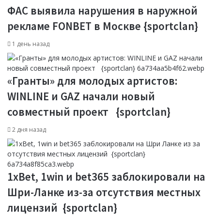
ФАС выявила нарушения в наружной
рекламе FONBET в Москве {sportclan}
1 день назад
«Гранты» для молодых артистов:
WINLINE и GAZ начали новый
совместный проект {sportclan}
2 дня назад
1xBet, 1win и bet365 заблокировали на
Шри-Ланке из-за отсутствия местных
лицензий {sportclan}