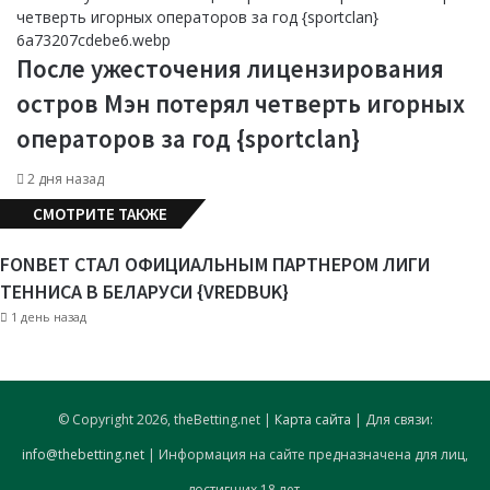
После ужесточения лицензирования
остров Мэн потерял четверть игорных
операторов за год {sportclan}
2 дня назад
СМОТРИТЕ ТАКЖЕ
C
l
FONBET СТАЛ ОФИЦИАЛЬНЫМ ПАРТНЕРОМ ЛИГИ
o
ТЕННИСА В БЕЛАРУСИ {VREDBUK}
s
1 день назад
e
© Copyright 2026, theBetting.net |
Карта сайта
| Для связи:
info@thebetting.net
| Информация на сайте предназначена для лиц,
достигших 18 лет.