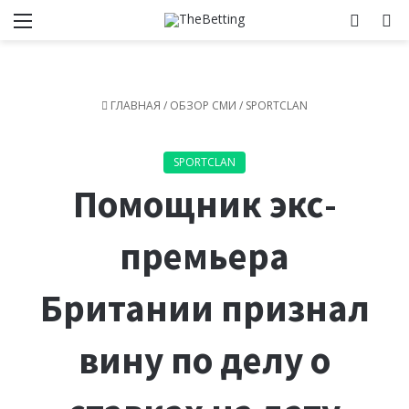
Меню
Switch
И
ГЛАВНАЯ
/
ОБЗОР СМИ
/
SPORTCLAN
SPORTCLAN
Помощник экс-
премьера
Британии признал
вину по делу о