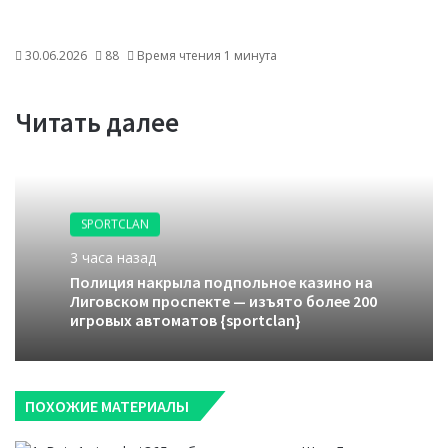
30.06.2026
88
Время чтения 1 минута
Читать далее
SPORTCLAN
3 часа назад
Полиция накрыла подпольное казино на
Лиговском проспекте — изъято более 200
игровых автоматов {sportclan}
ПОХОЖИЕ МАТЕРИАЛЫ