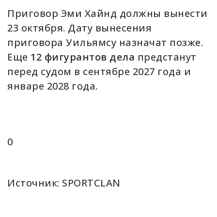
Приговор Эми Хайнд должны вынести
23 октября. Дату вынесения
приговора Уильямсу назначат позже.
Еще
12 фигурантов дела
предстанут
перед судом в сентябре 2027 года и
январе 2028 года.
0
Источник:
SPORTCLAN