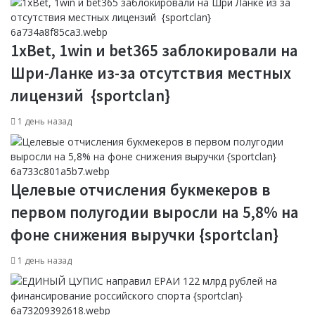
1xBet, 1win и bet365 заблокировали на
Шри-Ланке из-за отсутствия местных
лицензий {sportclan}
1 день назад
Целевые отчисления букмекеров в
первом полугодии выросли на 5,8% на
фоне снижения выручки {sportclan}
1 день назад