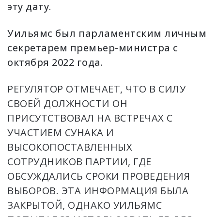
эту дату.
Уильямс был парламентским личным
секретарем премьер-министра с
октября 2022 года.
РЕГУЛЯТОР ОТМЕЧАЕТ, ЧТО В СИЛУ
СВОЕЙ ДОЛЖНОСТИ ОН
ПРИСУТСТВОВАЛ НА ВСТРЕЧАХ С
УЧАСТИЕМ СУНАКА И
ВЫСОКОПОСТАВЛЕННЫХ
СОТРУДНИКОВ ПАРТИИ, ГДЕ
ОБСУЖДАЛИСЬ СРОКИ ПРОВЕДЕНИЯ
ВЫБОРОВ. ЭТА ИНФОРМАЦИЯ БЫЛА
ЗАКРЫТОЙ, ОДНАКО УИЛЬЯМС