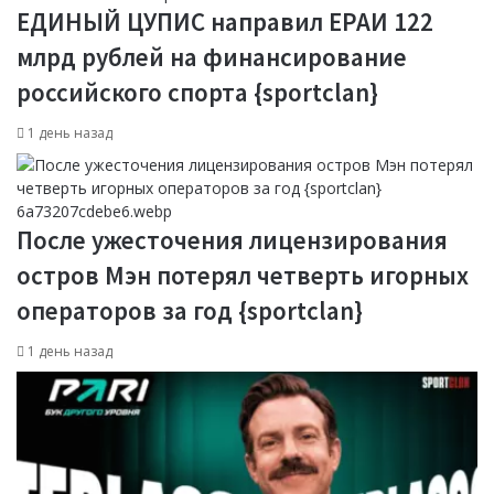
ЕДИНЫЙ ЦУПИС направил ЕРАИ 122
млрд рублей на финансирование
российского спорта {sportclan}
1 день назад
После ужесточения лицензирования
остров Мэн потерял четверть игорных
операторов за год {sportclan}
1 день назад