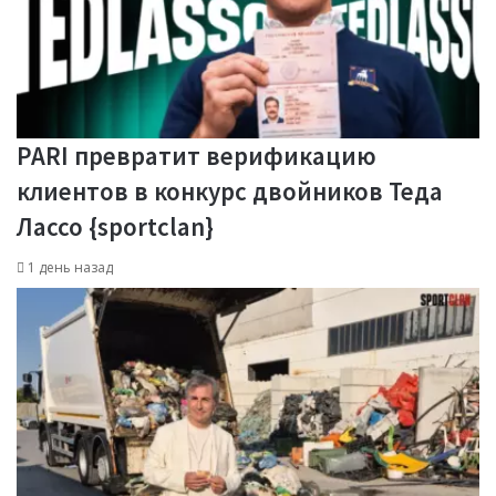
PARI превратит верификацию
клиентов в конкурс двойников Теда
Лассо {sportclan}
1 день назад