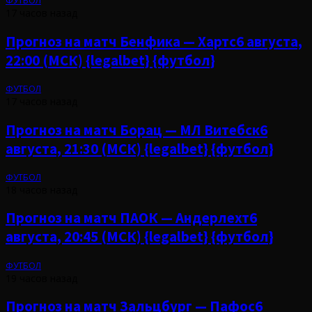
ФУТБОЛ
17 часов назад
Прогноз на матч Бенфика — Хартс6 августа,
22:00 (МСК) {legalbet} {футбол}
ФУТБОЛ
17 часов назад
Прогноз на матч Борац — МЛ Витебск6
августа, 21:30 (МСК) {legalbet} {футбол}
ФУТБОЛ
18 часов назад
Прогноз на матч ПАОК — Андерлехт6
августа, 20:45 (МСК) {legalbet} {футбол}
ФУТБОЛ
19 часов назад
Прогноз на матч Зальцбург — Пафос6