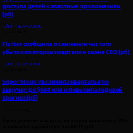
доступа детей к азартным приложениям
{рб}
РЕЙТИНГ БУКМЕКЕРОВ
2 дня назад
Flutter сообщила о снижении чистого
убытка во втором квартале и смене CEO {рб}
РЕЙТИНГ БУКМЕКЕРОВ
2 дня назад
Super Group увеличила квартальную
выручку до $684 млн и повысила годовой
прогноз {рб}
5 часов назад
Kambi увеличила выручку во втором квартале на 13%
и повысила годовой прогноз EBITA {рб}