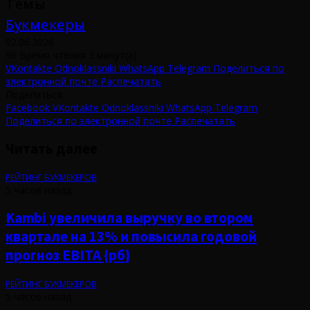
Темы
Букмекеры
02.06.2026
96
Время чтения 3 минут(а)
VKontakte
Odnoklassniki
WhatsApp
Telegram
Поделиться по
электронной почте
Распечатать
Поделиться
Facebook
VKontakte
Odnoklassniki
WhatsApp
Telegram
Поделиться по электронной почте
Распечатать
Читать далее
РЕЙТИНГ БУКМЕКЕРОВ
5 часов назад
Kambi увеличила выручку во втором
квартале на 13% и повысила годовой
прогноз EBITA {рб}
РЕЙТИНГ БУКМЕКЕРОВ
5 часов назад