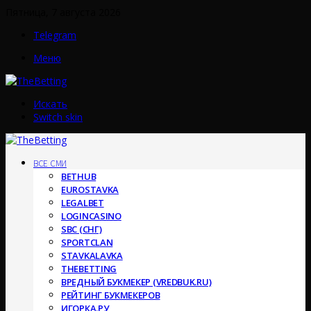
Пятница, 7 августа 2026
Telegram
Меню
Искать
Switch skin
ВСЕ СМИ
BETHUB
EUROSTAVKA
LEGALBET
LOGINCASINO
SBC (СНГ)
SPORTCLAN
STAVKALAVKA
THEBETTING
ВРЕДНЫЙ БУКМЕКЕР (VREDBUK.RU)
РЕЙТИНГ БУКМЕКЕРОВ
ИГОРКА.РУ