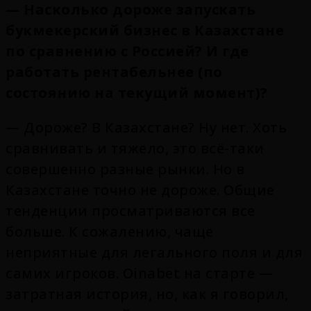
— Насколько дороже запускать
букмекерский бизнес в Казахстане
по сравнению с Россией? И где
работать рентабельнее (по
состоянию на текущий момент)?
— Дороже? В Казахстане? Ну нет. Хоть
сравнивать и тяжело, это всё-таки
совершенно разные рынки. Но в
Казахстане точно не дороже. Общие
тенденции просматриваются все
больше. К сожалению, чаще
неприятные для легального поля и для
самих игроков. Oinabet на старте —
затратная история, но, как я говорил,