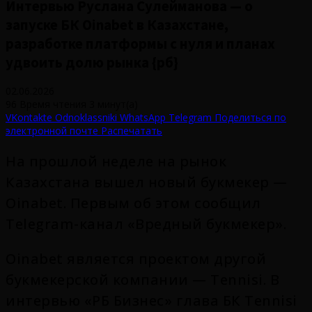
Интервью Руслана Сулейманова — о
запуске БК Oinabet в Казахстане,
разработке платформы с нуля и планах
удвоить долю рынка {рб}
02.06.2026
96
Время чтения 3 минут(а)
VKontakte
Odnoklassniki
WhatsApp
Telegram
Поделиться по
электронной почте
Распечатать
На прошлой неделе на рынок
Казахстана вышел новый букмекер —
Oinabet. Первым об этом сообщил
Telegram-канал «Вредный букмекер».
Oinabet является проектом другой
букмекерской компании — Tennisi. В
интервью «РБ Бизнес» глава БК Tennisi