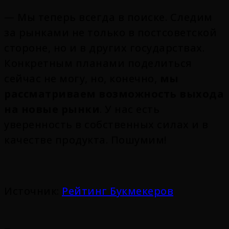
— Мы теперь всегда в поиске. Следим
за рынками не только в постсоветской
стороне, но и в других государствах.
Конкретным планами поделиться
сейчас не могу, но, конечно,
мы
рассматриваем возможность выхода
на новые рынки
. У нас есть
уверенность в собственных силах и в
качестве продукта. Пошумим!
Источник:
Рейтинг Букмекеров