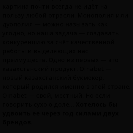
картина почти всегда не идёт на
пользу любой отрасли. Монополия или
дуополия — можно называть как
угодно, но наша задача — создавать
конкуренцию за счёт качественной
работы и выделяющих нас
преимуществ. Одно из первых — это
казахстанский продукт. Oinabet —
новый казахстанский букмекер,
который родился именно в этой стране.
Oinabet — свой, местный. Но если
говорить сухо о доле…
Хотелось бы
удвоить ее через год силами двух
брендов.