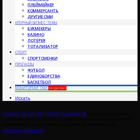
ПЛЕЙМЕЙКЕР
КОММЕРСАНТЪ
ДРУГИЕ СМИ
ИГОРНЫЙ БИЗНЕС: ТЕМЫ
БУКМЕКЕРЫ
КАЗИНО
ЛОТЕРЕЯ
ТОТАЛИЗАТОР
СПОРТ
СПОРТСМЕНКИ
ПРОГНОЗЫ
ФУТБОЛ
ЕДИНОБОРСТВА
БАСКЕТБОЛ
МОНИТОРИНГ СМИ
ЕЖЕДНЕВНО!
Искать
ГЛАВНАЯ
/
ОБЗОР СМИ
/
РЕЙТИНГ БУКМЕКЕРОВ
/
ИНТЕРВЬЮ РУСЛАНА
СУЛЕЙМАНОВА — О ЗАПУСКЕ БК OINABET В КАЗАХСТАНЕ, РАЗРАБОТКЕ
ПЛАТФОРМЫ С НУЛЯ И ПЛАНАХ УДВОИТЬ ДОЛЮ РЫНКА {РБ}
РЕЙТИНГ БУКМЕКЕРОВ