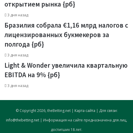
открытием рынка {рб}
3 дня назад
Бразилия собрала €1,16 млрд налогов с
лицензированных букмекеров за
полгода {рб}
3 дня назад
Light & Wonder увеличила квартальную
EBITDA на 9% {рб}
3 дня назад
© Copyright 2026, theBetting.net |
Карта сайта
| Для связи:
info@thebetting.net
| Информация на сайте предназначена для лиц,
достигших 18 лет.