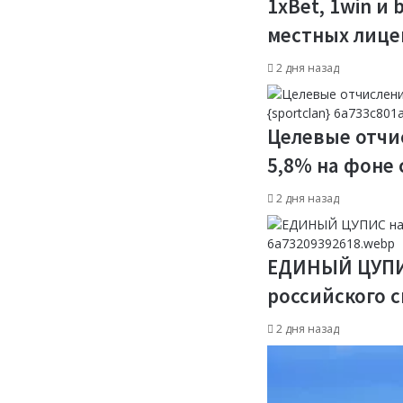
1xBet, 1win и
местных лицен
2 дня назад
Целевые отчи
5,8% на фоне 
2 дня назад
ЕДИНЫЙ ЦУПИС
российского с
2 дня назад