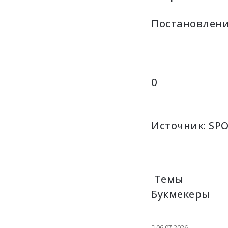
Постановлени
0
Источник:
SP
Темы
Букмекеры
06.07.2026