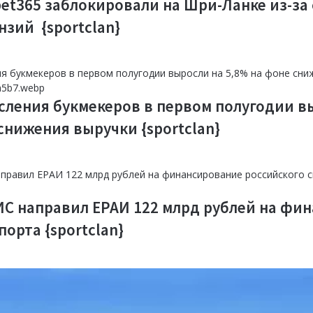
 bet365 заблокировали на Шри-Ланке из-за
нару
зий {sportclan}
нару
FONB
{spor
сления букмекеров в первом полугодии в
снижения выручки {sportclan}
 направил ЕРАИ 122 млрд рублей на фи
порта {sportclan}