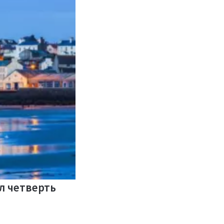
л четверть