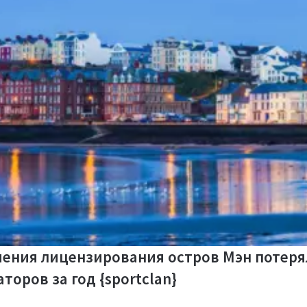
чения лицензирования остров Мэн потеря
торов за год {sportclan}