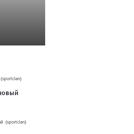
tclan}
нейших
екеров
илии Pixbet
авлен на
ио» и
жу {sportclan}
market
вятся
оргнуть
акт из-за
ре страны ЕС
ировки
упили против
формы в
европейского
и {sportclan}
га на онлайн-
 новый
линг
s Sports и
tclan}
hi заключили
нерское
ашение
tclan}
выявила