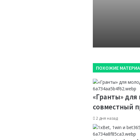
н
Ланке {
о
о
н
й
н
п
о
о
й
ч
п
т
о
е
ч
т
е
ПОХОЖИЕ МАТЕРИ
«Гранты» для 
совместный п
2 дня назад