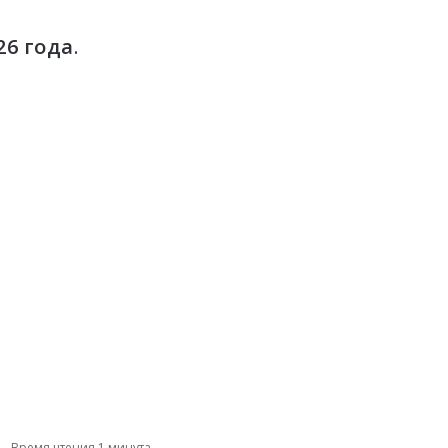
26 года
.
н БК
тавка»
окировали на
-Ланке
tclan}
ция накрыла
Время чтения 1 минута