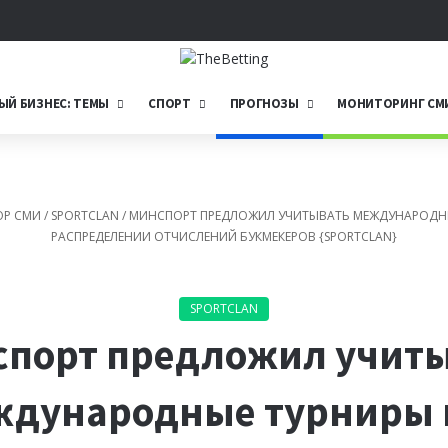
Telegram
ЫЙ БИЗНЕС: ТЕМЫ
СПОРТ
ПРОГНОЗЫ
МОНИТОРИНГ СМ
Р СМИ
/
SPORTCLAN
/
МИНСПОРТ ПРЕДЛОЖИЛ УЧИТЫВАТЬ МЕЖДУНАРОДНЫ
РАСПРЕДЕЛЕНИИ ОТЧИСЛЕНИЙ БУКМЕКЕРОВ {SPORTCLAN}
SPORTCLAN
порт предложил учит
ждународные турниры 