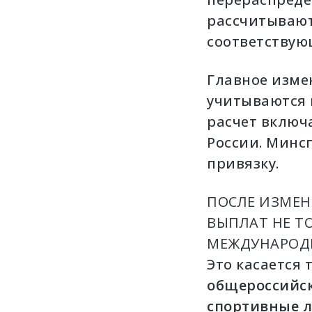
л
рассчитывают
е
к
соответствую
т
р
Главное изме
о
н
учитываются 
н
расчет включ
о
России. Минс
й
п
привязку.
о
ч
ПОСЛЕ ИЗМЕН
т
е
ВЫПЛАТ НЕ Т
МЕЖДУНАРОДН
Это касается
общероссийс
спортивные 