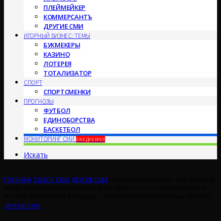
ПЛЕЙМЕЙКЕР
КОММЕРСАНТЪ
ДРУГИЕ СМИ
ИГОРНЫЙ БИЗНЕС: ТЕМЫ
БУКМЕКЕРЫ
КАЗИНО
ЛОТЕРЕЯ
ТОТАЛИЗАТОР
СПОРТ
СПОРТСМЕНКИ
ПРОГНОЗЫ
ФУТБОЛ
ЕДИНОБОРСТВА
БАСКЕТБОЛ
МОНИТОРИНГ СМИ
ЕЖЕДНЕВНО!
Искать
ГЛАВНАЯ
/
ОБЗОР СМИ
/
ДРУГИЕ СМИ
/
НИКОЛАЙ ОГАНЕЗОВ: «ВО МНОГИХ
ФЕДЕРАЦИЯХ И КЛУБАХ ПОНЯТИЯ НЕ ИМЕЮТ, ЧТО ТАКОЕ МАРКЕТИНГ.
НО ПРИ ЭТОМ ХОТЯТ БОЛЬШИЕ СПОНСОРСКИЕ КОНТРАКТЫ» {SPORTS}
ДРУГИЕ СМИ