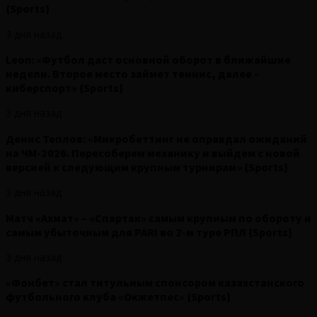
{Sports}
3 дня назад
Leon: «Футбол даст основной оборот в ближайшие
недели. Второе место займет теннис, далее –
киберспорт» {Sports}
3 дня назад
Денис Теплов: «Микробеттинг не оправдал ожиданий
на ЧМ-2026. Пересоберем механику и выйдем с новой
версией к следующим крупным турнирам» {Sports}
3 дня назад
Матч «Ахмат» – «Спартак» самым крупным по обороту и
самым убыточным для PARI во 2-м туре РПЛ {Sports}
3 дня назад
«Фонбет» стал титульным спонсором казахстанского
футбольного клуба «Окжетпес» {Sports}