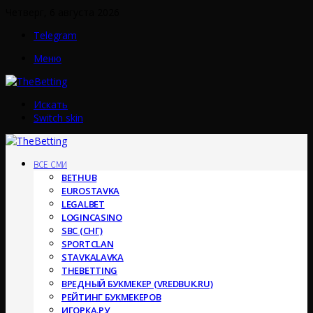
Четверг, 6 августа 2026
Telegram
Меню
Искать
Switch skin
ВСЕ СМИ
BETHUB
EUROSTAVKA
LEGALBET
LOGINCASINO
SBC (СНГ)
SPORTCLAN
STAVKALAVKA
THEBETTING
ВРЕДНЫЙ БУКМЕКЕР (VREDBUK.RU)
РЕЙТИНГ БУКМЕКЕРОВ
ИГОРКА.РУ