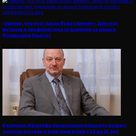
«Уверен, что этот закон будет принят». Депутат
Метелев о профилактике лудомании на деньги
букмекеров {Sports}
6 дней назад
В клинике Магалифа предложили повысить возраст
допуска россиян к азартным играм с 18 до 25 лет