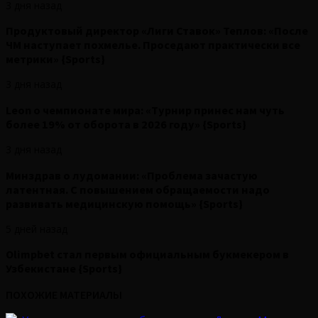
3 дня назад
Продуктовый директор «Лиги Ставок» Теплов: «После
ЧМ наступает похмелье. Проседают практически все
метрики» {Sports}
3 дня назад
Leon о чемпионате мира: «Турнир принес нам чуть
более 19% от оборота в 2026 году» {Sports}
3 дня назад
Минздрав о лудомании: «Проблема зачастую
латентная. С повышением обращаемости надо
развивать медицинскую помощь» {Sports}
5 дней назад
Olimpbet стал первым официальным букмекером в
Узбекистане {Sports}
ПОХОЖИЕ МАТЕРИАЛЫ