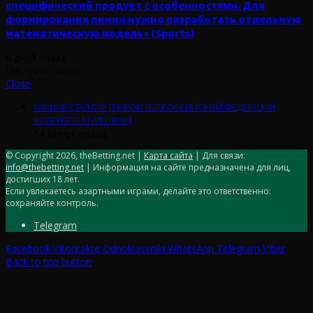
специфический продукт с особенностями. Для
формирования линии нужно разработать отдельную
математическую модель» {Sports}
6 дней назад
СМОТРИТЕ ТАКЖЕ
Close
WINLINE СТАЛ ПАРТНЕРОМ ВСЕРОССИЙСКОЙ ФЕДЕРАЦИИ
ВОЛЕЙБОЛА {VREDBUK}
14 минут назад
© Copyright 2026, theBetting.net |
Карта сайта
| Для связи:
info@thebetting.net
| Информация на сайте предназначена для лиц,
достигших 18 лет.
Если увлекаетесь азартными играми, делайте это ответственно:
сохраняйте контроль.
Telegram
Facebook
VKontakte
Odnoklassniki
WhatsApp
Telegram
Viber
Back to top button