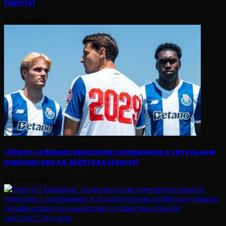
{Sports}
6 дней назад
«Порту» и Betano продлили соглашение о титульном
партнерстве до 2029 года {Sports}
6 дней назад