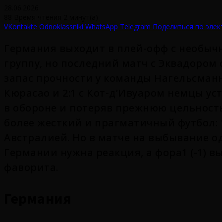
28.06.2026
88
Время чтения 2 минут(а)
VKontakte
Odnoklassniki
WhatsApp
Telegram
Поделиться по элек
Германия выходит в плей-офф с необыч
группу, но последний матч с Эквадором
запас прочности у команды Нагельсманна
Кюрасао и 2:1 с Кот-д’Ивуаром немцы ус
в обороне и потеряв прежнюю цельност
более жесткий и прагматичный футбол: 1:4
Австралией. Но в матче на выбывание о
Германии нужна реакция, а фора1 (-1) в
фаворита.
Германия