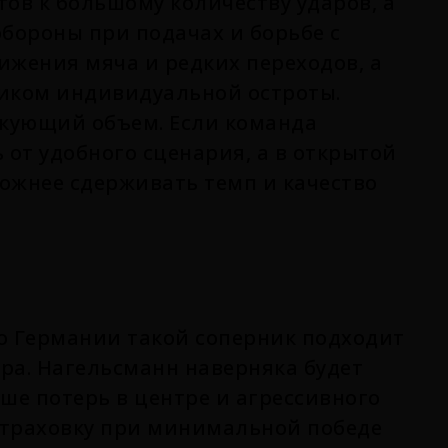
тов к большому количеству ударов, а
обороны при подачах и борьбе с
ижения мяча и редких переходов, а
ником индивидуальной остроты.
кующий объем. Если команда
 от удобного сценария, а в открытой
ожнее сдерживать темп и качество
но Германии такой соперник подходит
ра. Нагельсманн наверняка будет
е потерь в центре и агрессивного
 страховку при минимальной победе