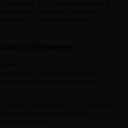
в два мяча. Если Германия забьет в
ываться, и тогда класс Хаверца,
 привести к дополнительным
ущество Германии
мании
плей-офф. Послетакого матча
ее возвращать мяч иаккуратнее
 создает впереди.Против Германии,
через фланги, командеАльфаро
а частые ошибки.