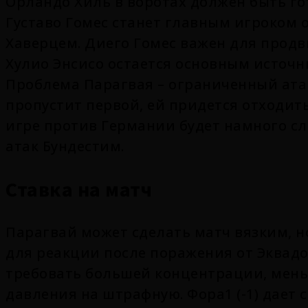
Орландо Хиль в воротах должен быть го
Густаво Гомес станет главным игроком 
Хаверцем. Диего Гомес важен для продв
Хулио Энсисо остается основным источ
Проблема Парагвая – ограниченный ата
пропустит первой, ей придется отходить
игре против Германии будет намного сл
атак Бундестим.
Ставка на матч
Парагвай может сделать матч вязким, 
для реакции после поражения от Эквадо
требовать большей концентрации, меньш
давления на штрафную. Фора1 (-1) дает