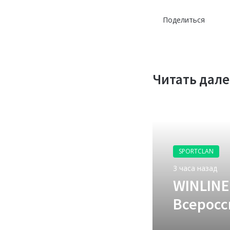
V
O
W
T
П
Р
K
d
h
e
о
а
Поделиться
o
n
a
l
д
с
F
V
O
W
T
П
Р
n
o
t
e
е
п
a
K
d
h
e
о
а
t
k
s
g
л
е
c
o
n
a
l
д
с
a
l
A
r
и
ч
e
n
o
t
e
е
п
k
a
p
a
т
а
b
t
k
s
g
л
е
Читать дале
t
s
p
m
ь
т
o
a
l
A
r
и
ч
e
s
с
а
o
k
a
p
a
т
а
n
я
т
k
t
s
p
m
ь
т
i
п
ь
e
s
с
а
k
о
n
я
т
i
э
i
п
ь
л
k
о
е
SPORTCLAN
i
э
к
3 часа назад
л
т
WINLINE
е
р
к
о
Всеросс
т
н
р
н
волейбо
о
о