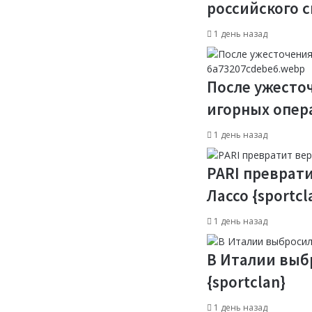
российского с
1 день назад
После ужесто
игорных опера
1 день назад
PARI преврат
Лассо {sportcl
1 день назад
В Италии выб
{sportclan}
1 день назад