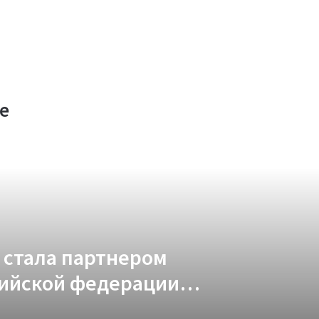
чемп
Миро
поке
FanD
побе
букм
пред
разд
прог
прог
е
{spor
при
Один
{spor
круп
букм
Браз
выст
«Лац
прода
Poly
гото
 стала партнером
раст
ийской федерации
контр
Четы
блок
ла {sportclan}
выст