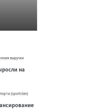
формы в
европейского
и {sportclan}
га на онлайн-
линг
s Sports и
tclan}
hi заключили
нерское
ашение
tclan}
выявила
шения в
жной рекламе
ET в Москве
ыросли на
tclan}
нты» для
дых артистов:
INE и GAZ
ли новый
естный
, 1win и bet365
нансирование
т {sportclan}
окировали на