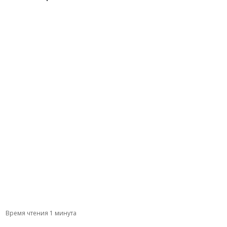
INE стала
нером
оссийской
рации
йбола
етний
tclan}
Время чтения 1 минута
иканец стал