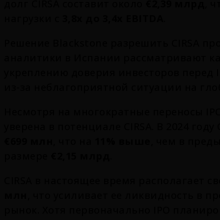
долг CIRSA составит около
€2,39 млрд
, 
нагрузки с
3,8x до 3,4x EBITDA
.
Решение Blackstone разрешить CIRSA п
аналитики в Испании рассматривают ка
укреплению доверия инвесторов перед I
из-за неблагоприятной ситуации на гло
Несмотря на многократные переносы IPO
уверена в потенциале CIRSA. В 2024 году
€699 млн
, что на
11% выше
, чем в пред
размере
€2,15 млрд
.
CIRSA в настоящее время располагает с
млн
, что усиливает ее ликвидность в 
рынок. Хотя первоначально IPO планиров