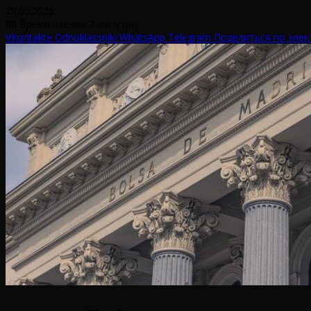
28.05.2025
88
Время чтения 2 минут(а)
VKontakte
Odnoklassniki
WhatsApp
Telegram
Поделиться по элек