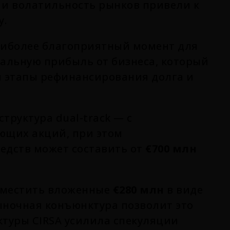
и волатильность рынков привели к
у.
наиболее благоприятный момент для
альную прибыль от бизнеса, который
я этапы рефинансирования долга и
труктура dual-track — с
ующих акций, при этом
едств может составить от
€700 млн
зместить вложенные
€280 млн
в виде
ыночная конъюнктура позволит это
ктуры CIRSA усилила спекуляции