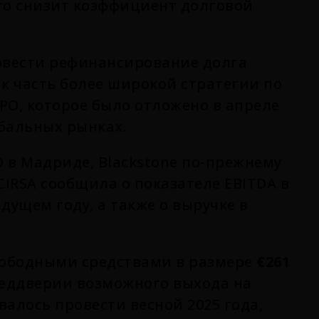
что снизит коэффициент долговой
ровести рефинансирование долга
к часть более широкой стратегии по
PO, которое было отложено в апреле
бальных рынках.
 в Мадриде, Blackstone по-прежнему
 CIRSA сообщила о показателе EBITDA в
ыдущем году, а также о выручке в
вободными средствами в размере
€261
преддверии возможного выхода на
алось провести весной 2025 года,