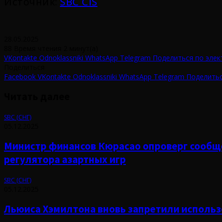
Источник:
SBC CIS
28.05.2025
88
Время чтения 2 минут(а)
VKontakte
Odnoklassniki
WhatsApp
Telegram
Поделиться по элек
Поделиться
Facebook
VKontakte
Odnoklassniki
WhatsApp
Telegram
Поделитьс
Читать далее
SBC (СНГ)
05.12.2025
Министр финансов Кюрасао опроверг сообщ
регулятора азартных игр
SBC (СНГ)
05.12.2025
Льюиса Хэмилтона вновь запретили использ