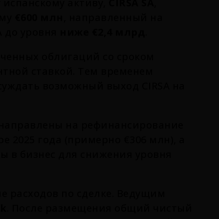
 испанскому активу,
CIRSA SA
,
мму
€600 млн
, направленный на
A до уровня
ниже €2,4 млрд
.
еченных облигаций со сроком
тной ставкой. Тем временем
уждать возможный выход CIRSA на
 направлены на рефинансирование
 2025 года (примерно €306 млн), а
ы в бизнес для снижения уровня
е расходов по сделке. Ведущим
nk
. После размещения общий чистый