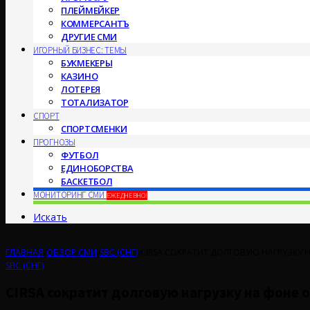
ПЛЕЙМЕЙКЕР
КОММЕРСАНТЪ
ДРУГИЕ СМИ
ИГОРНЫЙ БИЗНЕС: ТЕМЫ
БУКМЕКЕРЫ
КАЗИНО
ЛОТЕРЕЯ
ТОТАЛИЗАТОР
СПОРТ
СПОРТСМЕНКИ
ПРОГНОЗЫ
ФУТБОЛ
ЕДИНОБОРСТВА
БАСКЕТБОЛ
МОНИТОРИНГ СМИ
ЕЖЕДНЕВНО!
Искать
ГЛАВНАЯ
/
ОБЗОР СМИ
/
SBC (СНГ)
/
CIRSA СОКРАТИТ ДОЛГОВУЮ НАГРУЗКУ 
SBC (СНГ)
CIRSA сократит долговую нагрузку на фоне о