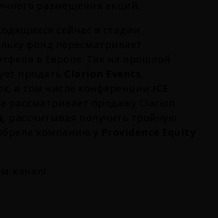
вичного размещения акций.
ходящихся сейчас в стадии
кольку фонд пересматривает
тфеля в Европе. Так на прошлой
рует продать
Clarion Events
,
к, в том числе конференции
ICE
one рассматривает продажу Clarion
д
, рассчитывая получить тройную
иобрела компанию у
Providence Equity
ам-канал!