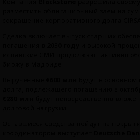
Компания
Blackstone
разрешила своему
разместить облигационный заем на су
сокращение корпоративного долга CIRS
Сделка включает выпуск старших обесп
погашения в
2030 году
и высокой процен
испанские СМИ продолжают активно обс
биржу в Мадриде.
Вырученные
€600 млн
будут в основном
долга, подлежащего погашению в октябре
€280 млн
будут непосредственно вложен
долговой нагрузки.
Оставшиеся средства пойдут на покрыти
координатором выступает
Deutsche Ba