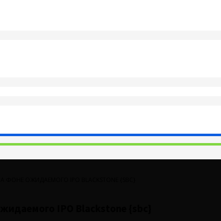
НА ФОНЕ ОЖИДАЕМОГО IPO BLACKSTONE {SBC}
жидаемого IPO Blackstone {sbc}