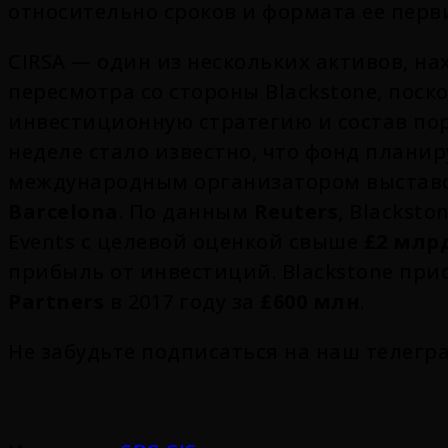
относительно сроков и формата ее пер
CIRSA — один из нескольких активов, на
пересмотра со стороны Blackstone, пос
инвестиционную стратегию и состав пор
неделе стало известно, что фонд плани
международным организатором выставо
Barcelona
. По данным
Reuters
, Blackst
Events с целевой оценкой свыше
£2 млр
прибыль от инвестиций. Blackstone пр
Partners
в 2017 году за
£600 млн
.
Не забудьте подписаться на наш телегр