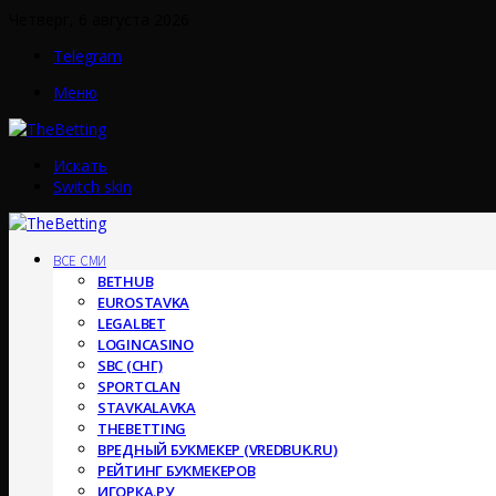
Четверг, 6 августа 2026
Telegram
Меню
Искать
Switch skin
ВСЕ СМИ
BETHUB
EUROSTAVKA
LEGALBET
LOGINCASINO
SBC (СНГ)
SPORTCLAN
STAVKALAVKA
THEBETTING
ВРЕДНЫЙ БУКМЕКЕР (VREDBUK.RU)
РЕЙТИНГ БУКМЕКЕРОВ
ИГОРКА.РУ