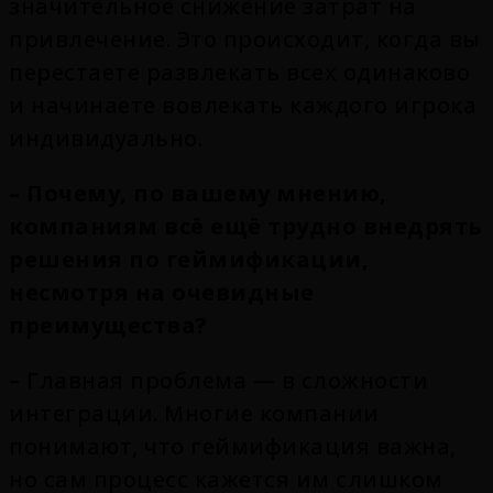
значительное снижение затрат на
привлечение. Это происходит, когда вы
перестаете развлекать всех одинаково
и начинаете вовлекать каждого игрока
индивидуально.
– Почему, по вашему мнению,
компаниям всё ещё трудно внедрять
решения по геймификации,
несмотря на очевидные
преимущества?
– Главная проблема — в сложности
интеграции. Многие компании
понимают, что геймификация важна,
но сам процесс кажется им слишком