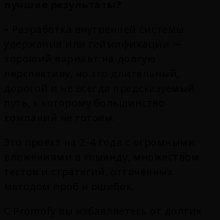
лучшие результаты?
– Разработка внутренней системы
удержания или геймификации —
хороший вариант на долгую
перспективу, но это длительный,
дорогой и не всегда предсказуемый
путь, к которому большинство
компаний не готовы.
Это проект на 2–4 года с огромными
вложениями в команду, множеством
тестов и стратегий, отточенных
методом проб и ошибок.
С Promofy вы избавляетесь от долгих