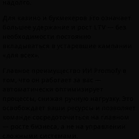
надолго.
Для казино и букмекеров это означает
большее удержание и рост LTV — без
необходимости постоянно
вкладываться в устаревшие кампании
«для всех».
Главное преимущество ИИ Promofy в
том, что он работает за вас —
автоматически оптимизирует
процессы, снижая ручную нагрузку. Это
освобождает ваши ресурсы и позволяет
команде сосредоточиться на главном
— росте бизнеса, а не на управлении
сложными системами.