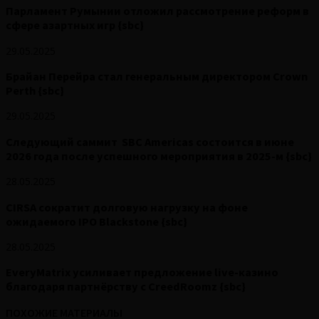
Парламент Румынии отложил рассмотрение реформ в
сфере азартных игр {sbc}
29.05.2025
​​Брайан Перейра стал генеральным директором Crown
Perth {sbc}
29.05.2025
Следующий саммит SBC Americas состоится в июне
2026 года после успешного мероприятия в 2025-м {sbc}
28.05.2025
CIRSA сократит долговую нагрузку на фоне
ожидаемого IPO Blackstone {sbc}
28.05.2025
EveryMatrix усиливает предложение live-казино
благодаря партнёрству с CreedRoomz {sbc}
ПОХОЖИЕ МАТЕРИАЛЫ