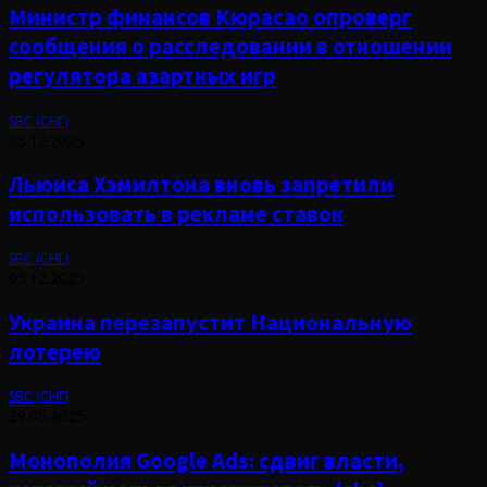
Министр финансов Кюрасао опроверг
сообщения о расследовании в отношении
регулятора азартных игр
SBC (СНГ)
05.12.2025
Льюиса Хэмилтона вновь запретили
использовать в рекламе ставок
SBC (СНГ)
05.12.2025
Украина перезапустит Национальную
лотерею
SBC (СНГ)
29.05.2025
Монополия Google Ads: сдвиг власти,