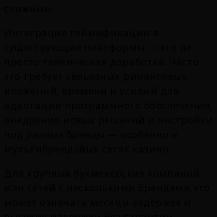
сложным.
Интеграция геймификации в
существующие платформы — это не
просто техническая доработка. Часто
это требует серьезных финансовых
вложений, времени и усилий для
адаптации программного обеспечения,
внедрения новых решений и настройки
под разные бренды — особенно в
мультибрендовых сетях казино.
Для крупных букмекерских компаний
или сетей с несколькими брендами это
может означать месяцы задержек и
высокие издержки без гарантии