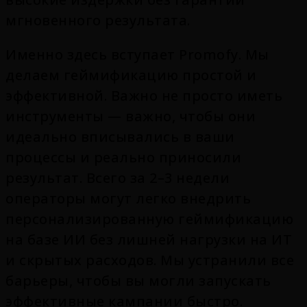
мгновенного результата.
Именно здесь вступает Promofy. Мы
делаем геймификацию простой и
эффективной. Важно не просто иметь
инструменты — важно, чтобы они
идеально вписывались в ваши
процессы и реально приносили
результат. Всего за 2–3 недели
операторы могут легко внедрить
персонализированную геймификацию
на базе ИИ без лишней нагрузки на ИТ
и скрытых расходов. Мы устранили все
барьеры, чтобы вы могли запускать
эффективные кампании быстро.