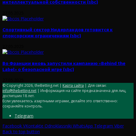
интеллектуальной собственности {sbc}
27.05.2025
Спортивный сектор Нидерландов готовится к
спонсорским ограничениям {sbc}
27.05.2025
Во Франции вновь запустили кампанию «Behind the
Label» о безопасной игре {sbc}
27.05.2025
© Copyright 2026, theBetting.net |
Карта сайта
| Для связи:
info@thebetting.net
| Информация на сайте предназначена для лиц,
достигших 18 лет.
Если увлекаетесь азартными играми, делайте это ответственно:
сохраняйте контроль.
Telegram
Facebook
VKontakte
Odnoklassniki
WhatsApp
Telegram
Viber
Back to top button