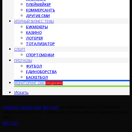
ПЛЕЙМЕЙКЕР
КОММЕРСАНТЪ
ДРУГИЕ СМИ
ИГОРНЫЙ БИЗНЕС: ТЕМЫ
БУКМЕКЕРЫ
КАЗИНО
ЛОТЕРЕЯ
ТОТАЛИЗАТОР
СПОРТ
СПОРТСМЕНКИ
ПРОГНОЗЫ
ФУТБОЛ
ЕДИНОБОРСТВА
БАСКЕТБОЛ
МОНИТОРИНГ СМИ
ЕЖЕДНЕВНО!
Искать
ГЛАВНАЯ
/
ОБЗОР СМИ
/
SBC (СНГ)
/
ИИ-ГЕЙМИФИКАЦИЯ ОТ PROMOFY
ЗАХВАТЫВАЕТ ЕВРОПУ – ПОВЫШАЙ УРОВЕНЬ ИЛИ ОСТАВАЙСЯ ПОЗАДИ
{SBC}
SBC (СНГ)