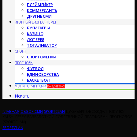
ПЛЕЙМЕЙКЕР
КОММЕРСАНТЪ
ДРУГИЕ СМИ
ИГОРНЫЙ БИЗНЕС: ТЕМЫ
БУКМЕКЕРЫ
КАЗИНО
ЛОТЕРЕЯ
ТОТАЛИЗАТОР
СПОРТ
СПОРТСМЕНКИ
ПРОГНОЗЫ
ФУТБОЛ
ЕДИНОБОРСТВА
БАСКЕТБОЛ
МОНИТОРИНГ СМИ
ЕЖЕДНЕВНО!
Искать
ГЛАВНАЯ
/
ОБЗОР СМИ
/
SPORTCLAN
/
ЦУКЕРБЕРГ ОБСУЖДАЛ ПОКУПКУ
KALSHI ПЕРЕД РАЗРАБОТКОЙ СОБСТВЕННОЙ ПЛАТФОРМЫ ПРОГНОЗОВ
{SPORTCLAN}
SPORTCLAN