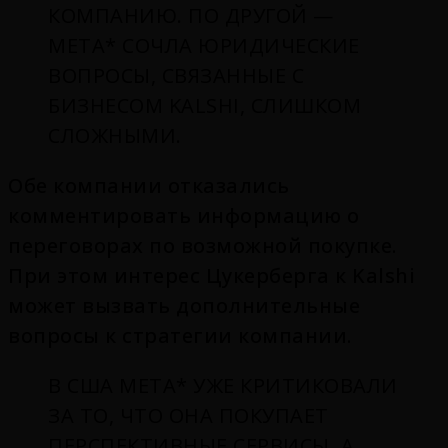
КОМПАНИЮ. ПО ДРУГОЙ —
META* СОЧЛА ЮРИДИЧЕСКИЕ
ВОПРОСЫ, СВЯЗАННЫЕ С
БИЗНЕСОМ KALSHI, СЛИШКОМ
СЛОЖНЫМИ.
Обе компании отказались
комментировать информацию о
переговорах по возможной покупке.
При этом интерес Цукерберга к Kalshi
может вызвать дополнительные
вопросы к стратегии компании.
В США META* УЖЕ КРИТИКОВАЛИ
ЗА ТО, ЧТО ОНА ПОКУПАЕТ
ПЕРСПЕКТИВНЫЕ СЕРВИСЫ, А