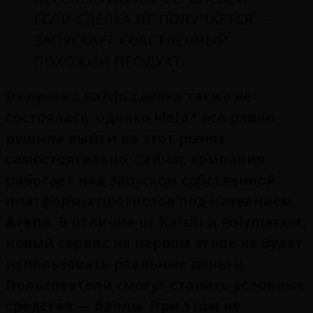
ЕСЛИ СДЕЛКА НЕ ПОЛУЧАЕТСЯ —
ЗАПУСКАЕТ СОБСТВЕННЫЙ
ПОХОЖИЙ ПРОДУКТ.
В случае с Kalshi сделка также не
состоялась, однако Meta* все равно
решила выйти на этот рынок
самостоятельно. Сейчас компания
работает над запуском собственной
платформы прогнозов под названием
Arena
. В отличие от Kalshi и Polymarket,
новый сервис на первом этапе не будет
использовать реальные деньги.
Пользователи смогут ставить условные
средства — баллы. При этом не