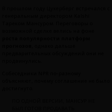
В прошлом году Цукерберг встречался с
генеральным директором Kalshi
Тареком Мансуром. Переговоры о
возможной сделке велись на фоне
роста популярности платформ
прогнозов
, однако дальше
предварительных обсуждений они не
продвинулись.
Собеседники NPR по-разному
объясняют, почему соглашение не было
достигнуто.
ПО ОДНОЙ ВЕРСИИ, МАНСУР НЕ
БЫЛ ГОТОВ ПРОДАВАТЬ