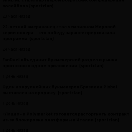
волейбола {sportclan}
23 часа назад
22-летний американец стал чемпионом Мировой
серии покера — его победу заранее предсказала
программа {sportclan}
24 часа назад
FanDuel объединит букмекерский раздел и рынки
прогнозов в одном приложении {sportclan}
1 день назад
Один из крупнейших букмекеров Бразилии Pixbet
выставлен на продажу {sportclan}
1 день назад
«Лацио» и Polymarket готовятся расторгнуть контракт
из-за блокировки платформы в Италии {sportclan}
1 день назад