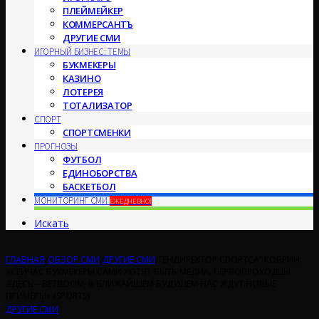
ПЛЕЙМЕЙКЕР
КОММЕРСАНТЪ
ДРУГИЕ СМИ
ИГОРНЫЙ БИЗНЕС: ТЕМЫ
БУКМЕКЕРЫ
КАЗИНО
ЛОТЕРЕЯ
ТОТАЛИЗАТОР
СПОРТ
СПОРТСМЕНКИ
ПРОГНОЗЫ
ФУТБОЛ
ЕДИНОБОРСТВА
БАСКЕТБОЛ
МОНИТОРИНГ СМИ
ЕЖЕДНЕВНО!
Искать
ГЛАВНАЯ
/
ОБЗОР СМИ
/
ДРУГИЕ СМИ
/
ГЕНДИРЕКТОР СПОРТСА’’ КОВРИН:
«СЕЙЧАС БУКМЕКЕРЫ САМИ ХОТЯТ БЫТЬ МЕДИА. ПЕРВОПРОХОДЦЫ
ЗДЕСЬ – BETBOOM, В БЛИЖАЙШЕМ БУДУЩЕМ НАС ЖДУТ НОВЫЕ
ПРИМЕРЫ» {SPORTS}
ДРУГИЕ СМИ