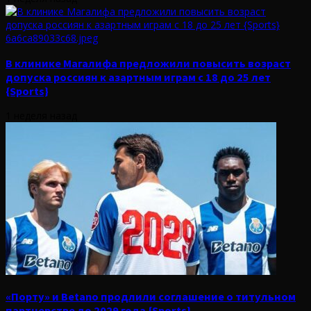
В клинике Магалифа предложили повысить возраст
допуска россиян к азартным играм с 18 до 25 лет
{Sports}
1 неделя назад
«Порту» и Betano продлили соглашение о титульном
партнерстве до 2029 года {Sports}