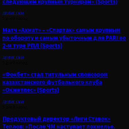
следующим крупным турнирам» {Sports}
ДРУГИЕ СМИ
5 дней назад
Матч «Ахмат» – «Спартак» самым крупным
по обороту и самым убыточным для PARI во
2-м туре РПЛ {Sports}
ДРУГИЕ СМИ
5 дней назад
«Фонбет» стал титульным спонсором
казахстанского футбольного клуба
«Окжетпес» {Sports}
ДРУГИЕ СМИ
5 дней назад
Продуктовый директор «Лиги Ставок»
Теплов: «После ЧМ наступает похмелье.