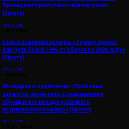
Проседают практически все метрики»
{Sports}
ДРУГИЕ СМИ
5 дней назад
Leon о чемпионате мира: «Турнир принес
нам чуть более 19% от оборота в 2026 году»
{Sports}
ДРУГИЕ СМИ
6 дней назад
Минздрав о лудомании: «Проблема
зачастую латентная. С повышением
обращаемости надо развивать
медицинскую помощь» {Sports}
ДРУГИЕ СМИ
1 неделя назад