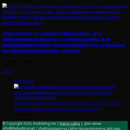
1 неделя назад
«Лига Ставок» о ставках на Медиалигу: «Это
специфический продукт с особенностями. Для
формирования линии нужно разработать отдельную
математическую модель» {Sports}
1 неделя назад
СМОТРИТЕ ТАКЖЕ
Close
SPORTCLAN
ИГОРНЫЕ КОМПАНИИ КЕНИИ ОБРАТИЛИСЬ В СУД ИЗ-ЗА РОСТА
ЛИЦЕНЗИОННЫХ СБОРОВ В 500 РАЗ {SPORTCLAN}
2 дня назад
© Copyright 2026, theBetting.net |
Карта сайта
| Для связи:
info@thebetting.net
| Информация на сайте предназначена для лиц,