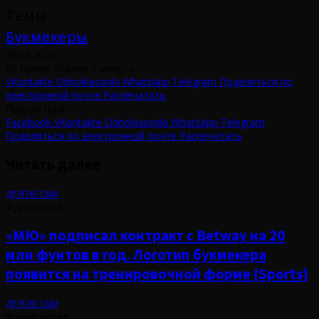
Темы
Букмекеры
29.05.2026
90
Время чтения 1 минута
VKontakte
Odnoklassniki
WhatsApp
Telegram
Поделиться по
электронной почте
Распечатать
Поделиться
Facebook
VKontakte
Odnoklassniki
WhatsApp
Telegram
Поделиться по электронной почте
Распечатать
Читать далее
ДРУГИЕ СМИ
4 дня назад
«МЮ» подписал контракт с Betway на 20
млн фунтов в год. Логотип букмекера
появится на тренировочной форме {Sports}
ДРУГИЕ СМИ
5 дней назад