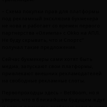
– Схема покупки прав для платформы
под рекламный эксклюзив букмекера
не нова и работает со времен первого
партнерства «Олимпа» с Okko на АПЛ.
Не буду скрывать, что и Спортс’’
получал такие предложения.
Сейчас букмекеры сами хотят быть
медиа, запускают свои платформы,
привлекают внешних рекламодателей
на свободные рекламные слоты.
Первопроходцы здесь – BetBoom, но я
уверен, что в ближайшем будущем ждут
и новые примеры, особенно если рынок