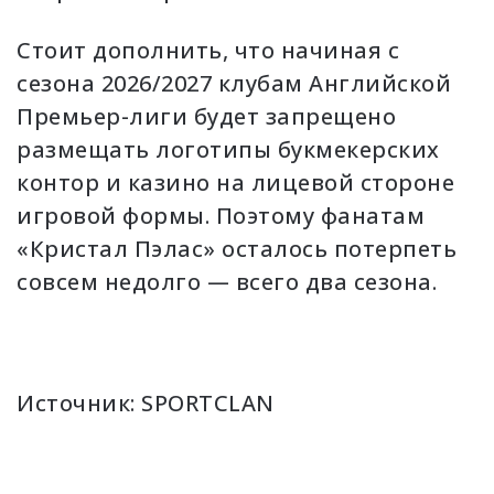
Стоит дополнить, что начиная с
сезона 2026/2027 клубам Английской
Премьер-лиги будет
запрещено
размещать логотипы
букмекерских
контор и казино на лицевой стороне
игровой формы. Поэтому фанатам
«Кристал Пэлас» осталось потерпеть
совсем недолго — всего два сезона.
Источник:
SPORTCLAN