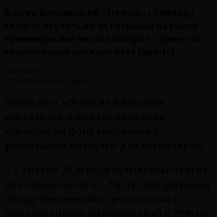
Блогер Вилсаком об «Эгриси»: «Команду
сложно окупить из-за ситуации на рынке.
Букмекеры мне честно говорят – денег на
классическую рекламу нет» {Sports}
07.07.2026
101
Время чтения 1 минута
Президент «Эгриси» Вилсаком
высказался о финансировании
команды на фоне увеличения
фискальной нагрузки для букмекеров.
С 1 января 2026 года букмекеры платят
два новых налога – 7% на GGR (разница
между внесенными депозитами и
выплаченными выигрышами) и 25% на