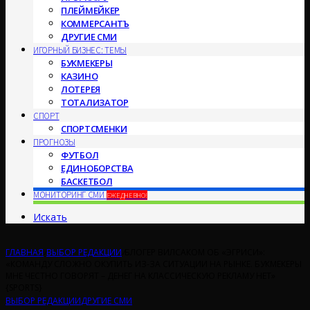
ПЛЕЙМЕЙКЕР
КОММЕРСАНТЪ
ДРУГИЕ СМИ
ИГОРНЫЙ БИЗНЕС: ТЕМЫ
БУКМЕКЕРЫ
КАЗИНО
ЛОТЕРЕЯ
ТОТАЛИЗАТОР
СПОРТ
СПОРТСМЕНКИ
ПРОГНОЗЫ
ФУТБОЛ
ЕДИНОБОРСТВА
БАСКЕТБОЛ
МОНИТОРИНГ СМИ
ЕЖЕДНЕВНО!
Искать
ГЛАВНАЯ
/
ВЫБОР РЕДАКЦИИ
/
БЛОГЕР ВИЛСАКОМ ОБ «ЭГРИСИ»:
«КОМАНДУ СЛОЖНО ОКУПИТЬ ИЗ-ЗА СИТУАЦИИ НА РЫНКЕ. БУКМЕКЕРЫ
МНЕ ЧЕСТНО ГОВОРЯТ – ДЕНЕГ НА КЛАССИЧЕСКУЮ РЕКЛАМУ НЕТ»
{SPORTS}
ВЫБОР РЕДАКЦИИ
ДРУГИЕ СМИ