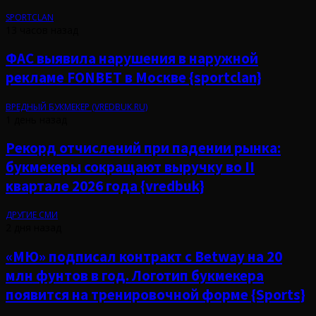
SPORTCLAN
13 часов назад
ФАС выявила нарушения в наружной
рекламе FONBET в Москве {sportclan}
ВРЕДНЫЙ БУКМЕКЕР (VREDBUK.RU)
1 день назад
Рекорд отчислений при падении рынка:
букмекеры сокращают выручку во II
квартале 2026 года {vredbuk}
ДРУГИЕ СМИ
2 дня назад
«МЮ» подписал контракт с Betway на 20
млн фунтов в год. Логотип букмекера
появится на тренировочной форме {Sports}