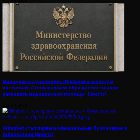
Минздрав о лудомании: «Проблема зачастую
латентная. С повышением обращаемости надо
развивать медицинскую помощь» {Sports}
3 дня назад
Olimpbet стал первым официальным букмекером в
Узбекистане {Sports}