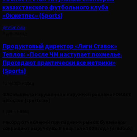
казахстанского футбольного клуба
«Окжетпес» {Sports}
ДРУГИЕ СМИ
3 дня назад
Продуктовый директор «Лиги Ставок»
Теплов: «После ЧМ наступает похмелье.
Проседают практически все метрики»
{Sports}
13 часов назад
ФАС выявила нарушения в наружной рекламе FONBET
в Москве {sportclan}
1 день назад
Рекорд отчислений при падении рынка: букмекеры
сокращают выручку во II квартале 2026 года {vredbuk}