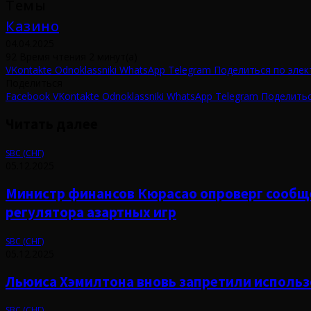
Темы
Казино
04.04.2025
92
Время чтения 2 минут(а)
VKontakte
Odnoklassniki
WhatsApp
Telegram
Поделиться по элек
Поделиться
Facebook
VKontakte
Odnoklassniki
WhatsApp
Telegram
Поделитьс
Читать далее
SBC (СНГ)
05.12.2025
Министр финансов Кюрасао опроверг сообщ
регулятора азартных игр
SBC (СНГ)
05.12.2025
Льюиса Хэмилтона вновь запретили использ
SBC (СНГ)