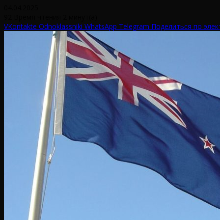
04.04.2025
92
Время чтения 2 минут(а)
VKontakte
Odnoklassniki
WhatsApp
Telegram
Поделиться по элек