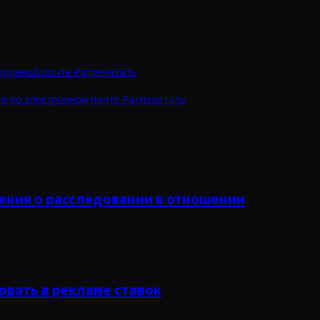
тронной почте
Распечатать
я по электронной почте
Распечатать
ения о расследовании в отношении
овать в рекламе ставок