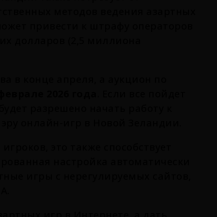
тственных методов ведения азартных
может привести к штрафу операторов
их долларов (2,5 миллиона
а в конце апреля, а аукцион по
феврале 2026 года
. Если все пойдет
удет разрешено начать работу к
 эру онлайн-игр в Новой Зеландии.
 игроков, это также способствует
ированная настройка автоматически
тные игры с нерегулируемых сайтов,
А.
артных игр в Интернете, а дать