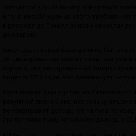
операторов онлайн-игр внедрения отве
игр, и несоблюдение этого требования 
в размере до 5 миллионов новозеландск
долларов).
Законодательная база должна быть готов
лицензированию может начаться уже в
хорошо, лицензированным операторам б
апрелю 2026 года, что ознаменует новую
Хотя акцент был сделан на безопасности
разумной экономике, поскольку лиценз
перенаправит доходы от налога на азар
аналогично тому, что наблюдалось в СШ
«Моя цель — не увеличить количество аз