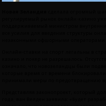
Новая Зеландия
сделала огромный шаг
регулируемый рынок онлайн-казино уже 
поддерживаемый министром внутренни
все усилия для введения структуры онла
незаконными офшорными операторами 
Онлайн-ставки на спорт легальны в стран
казино и покер не разрешалось. Отсутст
означало, что новозеландцы были подв
которые время от времени блокировали 
принимали меры по предотвращению в
Представляя законопроект, который долж
года, ван Велден заявила: «Будет разра