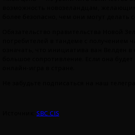
возможность новозеландцам, желающим 
более безопасно, чем они могут делать 
Обязательство правительства Новой Зе
потребителей в тандеме с получением 
означать, что инициатива ван Велден в
большое сопротивление. Если она будет
онлайн-игра в стране.
Не забудьте подписаться на наш телегр
Источник:
SBC CIS