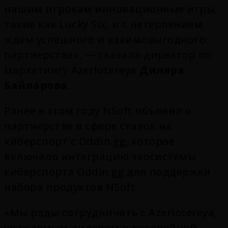
нашим игрокам инновационные игры,
такие как Lucky Six, и с нетерпением
ждем успешного и взаимовыгодного
партнерства», — сказала директор по
маркетингу Azerlotereya
Диляра
Байларова
.
Ранее в этом году NSoft объявил о
партнерстве в сфере ставок на
киберспорт с Oddin.gg, которое
включало интеграцию экосистемы
киберспорта Oddin.gg для поддержки
набора продуктов NSoft.
«Мы рады сотрудничать с Azerlotereya,
уважаемым лидером в лотерейной