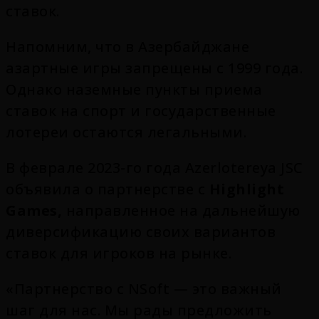
ставок.
Напомним, что в Азербайджане
азартные игры запрещены с 1999 года.
Однако наземные пункты приема
ставок на спорт и государственные
лотереи остаются легальными.
В феврале 2023-го года Azerlotereya JSC
объявила о партнерстве с
Highlight
Games,
направленное на дальнейшую
диверсификацию своих вариантов
ставок для игроков на рынке.
«Партнерство с NSoft — это важный
шаг для нас. Мы рады предложить