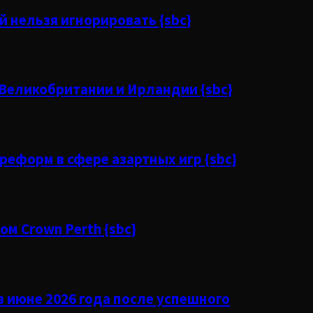
й нельзя игнорировать {sbc}
 Великобритании и Ирландии {sbc}
еформ в сфере азартных игр {sbc}
ом Crown Perth {sbc}
 июне 2026 года после успешного