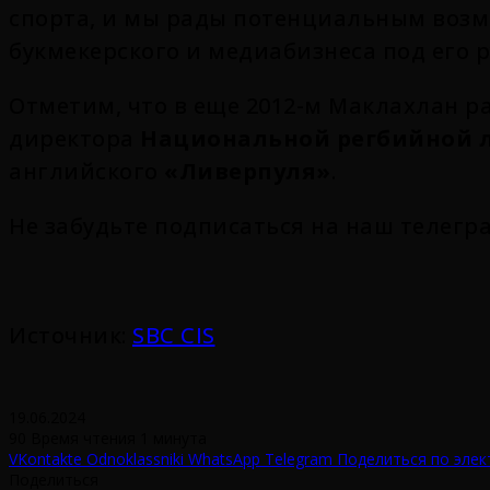
спорта, и мы рады потенциальным возм
букмекерского и медиабизнеса под его 
Отметим, что в еще 2012-м Маклахлан р
директора
Национальной регбийной 
английского
«Ливерпуля»
.
Не забудьте подписаться на наш телегр
Источник:
SBC CIS
19.06.2024
90
Время чтения 1 минута
VKontakte
Odnoklassniki
WhatsApp
Telegram
Поделиться по элек
Поделиться