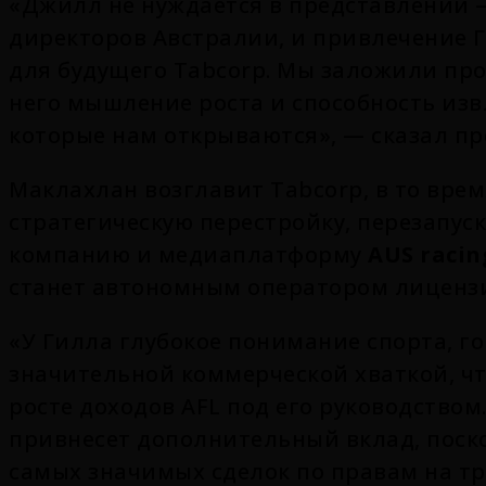
«Джилл не нуждается в представлении 
директоров Австралии, и привлечение 
для будущего Tabcorp. Мы заложили про
него мышление роста и способность изв
которые нам открываются», — сказал п
Маклахлан возглавит Tabcorp, в то врем
стратегическую перестройку, перезапус
компанию и медиаплатформу
AUS racin
станет автономным оператором лицензи
«У Гилла глубокое понимание спорта, го
значительной коммерческой хваткой, ч
росте доходов AFL под его руководством
привнесет дополнительный вклад, поско
самых значимых сделок по правам на т