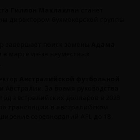
ста
Гиллон Маклахлан
станет
м директором букмекерской группы
rp завершает поиск замены
Адама
у в марте из-за неуместных
.
ектор
Австралийской футбольной
и Австралии. За время руководства
млрд австралийских долларов в 2023
 по трансляции в австралийском
ширение соревнований AFL до 18