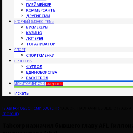
ПЛЕЙМЕЙКЕР
КОММЕРСАНТЪ
ДРУГИЕ СМИ
ИГОРНЫЙ БИЗНЕС: ТЕМЫ
БУКМЕКЕРЫ
КАЗИНО
ЛОТЕРЕЯ
ТОТАЛИЗАТОР
СПОРТ
СПОРТСМЕНКИ
ПРОГНОЗЫ
ФУТБОЛ
ЕДИНОБОРСТВА
БАСКЕТБОЛ
МОНИТОРИНГ СМИ
ЕЖЕДНЕВНО!
Искать
ГЛАВНАЯ
/
ОБЗОР СМИ
/
SBC (СНГ)
/
​​TABCORP НАЗНАЧИЛ БЫВШЕГО ГЛАВУ 
SBC (СНГ)
​​Tabcorp назначил бывшего главу AFL Гилл