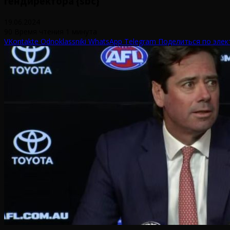
гендиректора {sbc}
19.06.2024
90
Время чтения 1 минута
VKontakte
Odnoklassniki
WhatsApp
Telegram
Поделиться по элек