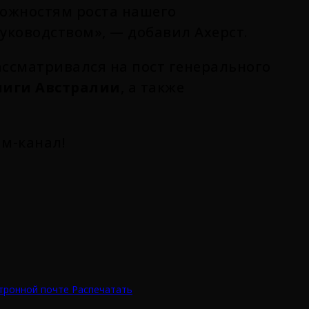
ожностям роста нашего
руководством», — добавил Ахерст.
ассматривался на пост генерального
лиги Австралии
, а также
ам-канал!
тронной почте
Распечатать