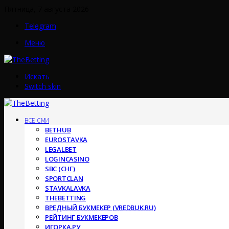
Пятница, 7 августа 2026
Telegram
Меню
Искать
Switch skin
ВСЕ СМИ
BETHUB
EUROSTAVKA
LEGALBET
LOGINCASINO
SBC (СНГ)
SPORTCLAN
STAVKALAVKA
THEBETTING
ВРЕДНЫЙ БУКМЕКЕР (VREDBUK.RU)
РЕЙТИНГ БУКМЕКЕРОВ
ИГОРКА.РУ