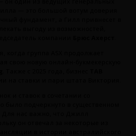
— он один из ведущих генеральных
Гилла — это большой вотум доверия
чный фундамент, а Гилл привнесет в
лекать выгоду из возможностей,
редседатель компании
Брюс Ахерст
.
я, когда группа ASX продолжает
кая свою новую онлайн-букмекерскую
g
. Также с 2025 года, бизнес
TAB
и на ставки и пари штата Виктория.
нок и ставок в сочетании со
то было подчеркнуто в существенном
. Для нас важно, что Джилл
льку он отвечал за некоторые из
рансляции в истории австралийского