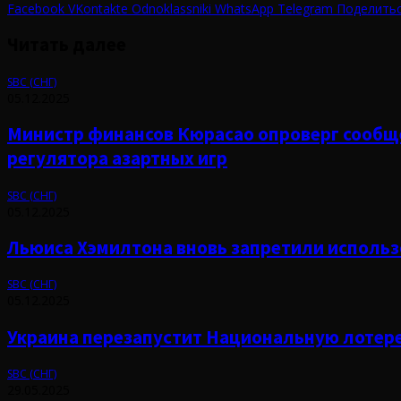
Facebook
VKontakte
Odnoklassniki
WhatsApp
Telegram
Поделитьс
Читать далее
SBC (СНГ)
05.12.2025
Министр финансов Кюрасао опроверг сообщ
регулятора азартных игр
SBC (СНГ)
05.12.2025
Льюиса Хэмилтона вновь запретили использ
SBC (СНГ)
05.12.2025
Украина перезапустит Национальную лотер
SBC (СНГ)
29.05.2025