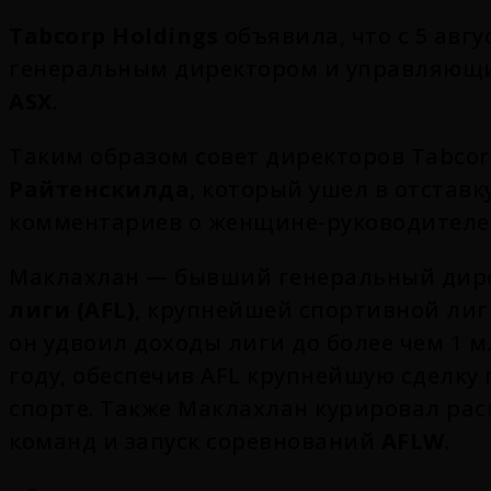
Tabcorp Holdings
объявила, что с 5 авгу
генеральным директором и управляющи
ASX
.
Таким образом совет директоров Tabco
Райтенскилда
, который ушел в отставк
комментариев о женщине-руководителе
Маклахлан — бывший генеральный дир
лиги (AFL)
, крупнейшей спортивной лиг
он удвоил доходы лиги до более чем 1 
году, обеспечив AFL крупнейшую сделку
спорте. Также Маклахлан курировал рас
команд и запуск соревнований
AFLW
.