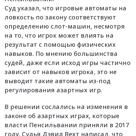
Суд указал, что игровые автоматы на
ловкость по закону соответствуют
определению слот-машин, несмотря
на то, что игрок может влиять на
результат с помощью физических
навыков. По мнению большинства
судей, даже если исход игры частично
зависит от навыков игрока, это не
выводит такие автоматы из-под
регулирования азартных игр.
В решении сослались на изменения в
законе об азартных играх, которые
власти Пенсильвании приняли в 2017
году. Судья Дэвид Вехт написал, что