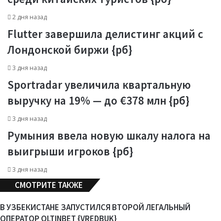
2 дня назад
Flutter завершила делистинг акций с
Лондонской биржи {рб}
3 дня назад
Sportradar увеличила квартальную
выручку на 19% — до €378 млн {рб}
3 дня назад
Румыния ввела новую шкалу налога на
выигрыши игроков {рб}
3 дня назад
СМОТРИТЕ ТАКЖЕ
C
l
В УЗБЕКИСТАНЕ ЗАПУСТИЛСЯ ВТОРОЙ ЛЕГАЛЬНЫЙ
o
ОПЕРАТОР OLTINBET {VREDBUK}