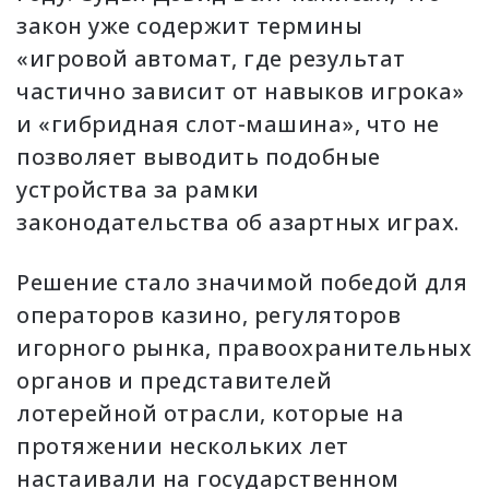
закон уже содержит термины
«игровой автомат, где результат
частично зависит от навыков игрока»
и «гибридная слот-машина», что не
позволяет выводить подобные
устройства за рамки
законодательства об азартных играх.
Решение стало значимой победой для
операторов казино, регуляторов
игорного рынка, правоохранительных
органов и представителей
лотерейной отрасли, которые на
протяжении нескольких лет
настаивали на государственном